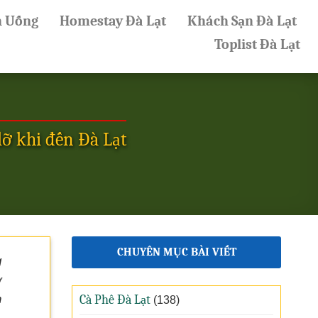
n Uống
Homestay Đà Lạt
Khách Sạn Đà Lạt
Toplist Đà Lạt
ỡ khi đến Đà Lạt
CHUYÊN MỤC BÀI VIẾT
g
ở
n
Cà Phê Đà Lạt
(138)