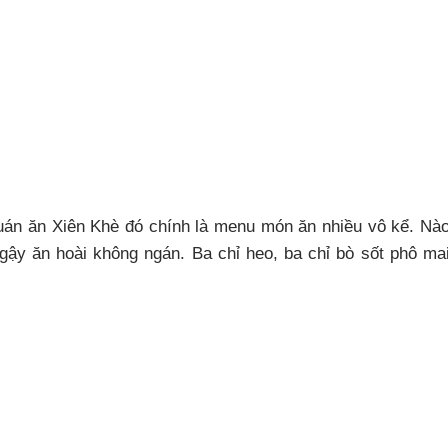
quán ăn Xiên Khè đó chính là menu món ăn nhiều vô kể. Nà
ngậy ăn hoài không ngán. Ba chỉ heo, ba chỉ bò sốt phô ma