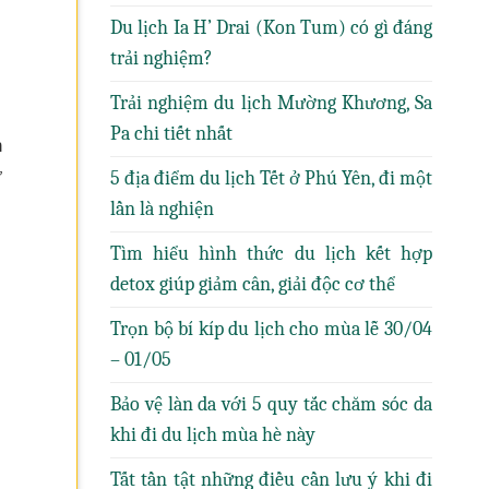
Du lịch Ia H’ Drai (Kon Tum) có gì đáng
trải nghiệm?
Trải nghiệm du lịch Mường Khương, Sa
Pa chi tiết nhất
n
ư
5 địa điểm du lịch Tết ở Phú Yên, đi một
lần là nghiện
Tìm hiểu hình thức du lịch kết hợp
detox giúp giảm cân, giải độc cơ thể
Trọn bộ bí kíp du lịch cho mùa lễ 30/04
– 01/05
Bảo vệ làn da với 5 quy tắc chăm sóc da
khi đi du lịch mùa hè này
Tất tần tật những điều cần lưu ý khi đi