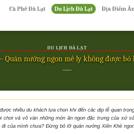
ủ
Cà Phê Đà Lạt
Du Lịch Đà Lạt
Địa Điểm Ă
DU LỊCH ĐÀ LẠT
 – Quán nướng ngon mê ly không được bỏ l
 được nhiều du khách lựa chọn khi đến các dịp lễ quan trọn
vui chơi và vô vàn những món ăn ngon đặc trưng của xứ s
n đi của mình chưa? Đừng bỏ lỡ quán nướng Xiên Khè ngo