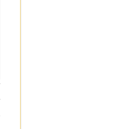
-
-
,