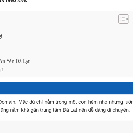
ìm hiểu nhé.
ì
ườn Yên Đà Lạt
ạt
omain. Mặc dù chỉ nằm trong một con hẻm nhỏ nhưng luô
 cũng nằm khá gần trung tâm Đà Lạt nên dễ dàng di chuyển.