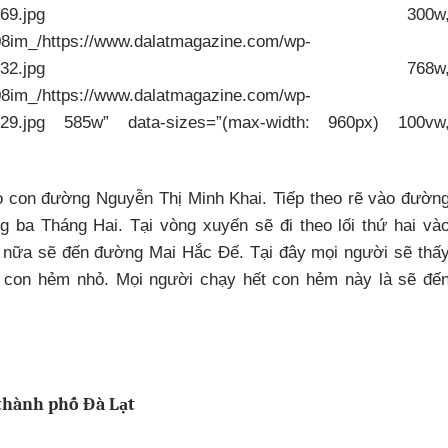
8/vuon-yen-dl-300×169.jpg 300w
08im_/https://www.dalatmagazine.com/wp-
8/vuon-yen-dl-768×432.jpg 768w
08im_/https://www.dalatmagazine.com/wp-
5×329.jpg 585w” data-sizes=”(max-width: 960px) 100vw
eo con đường Nguyễn Thị Minh Khai. Tiếp theo rẽ vào đườn
 ba Tháng Hai. Tại vòng xuyến sẽ đi theo lối thứ hai và
 nữa sẽ đến đường Mai Hắc Đế. Tại đây mọi người sẽ thấ
 con hẻm nhỏ. Mọi người chạy hết con hẻm này là sẽ đế
 thành phố Đà Lạt