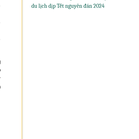
,
du lịch dịp Tết nguyên đán 2024
,
,
g
o
y
n