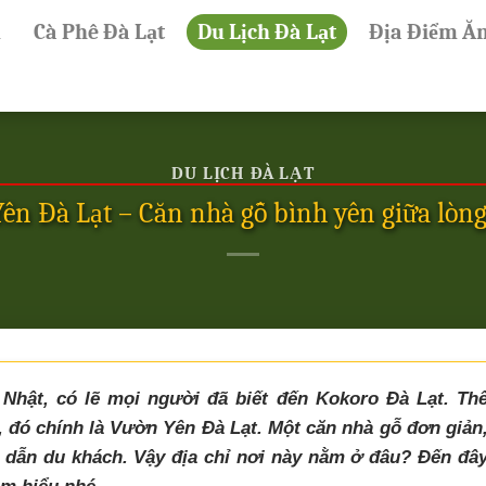
ủ
Cà Phê Đà Lạt
Du Lịch Đà Lạt
Địa Điểm Ă
DU LỊCH ĐÀ LẠT
ên Đà Lạt – Căn nhà gỗ bình yên giữa lòng
hật, có lẽ mọi người đã biết đến Kokoro Đà Lạt. Th
, đó chính là Vườn Yên Đà Lạt. Một căn nhà gỗ đơn giản
dẫn du khách. Vậy địa chỉ nơi này nằm ở đâu? Đến đâ