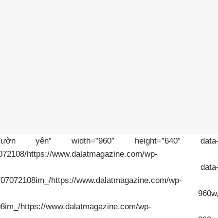
ờn yên” width=”960″ height=”640″ data
7072108/https://www.dalatmagazine.com/wp-
020/08/ca-chep.jpg” data
0707072108im_/https://www.dalatmagazine.com/wp-
020/08/ca-chep.jpg 960w
08im_/https://www.dalatmagazine.com/wp-