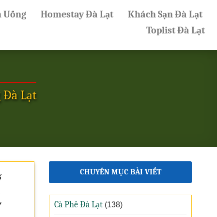
n Uống
Homestay Đà Lạt
Khách Sạn Đà Lạt
Toplist Đà Lạt
 Đà Lạt
CHUYÊN MỤC BÀI VIẾT
ế
,
y
Cà Phê Đà Lạt
(138)