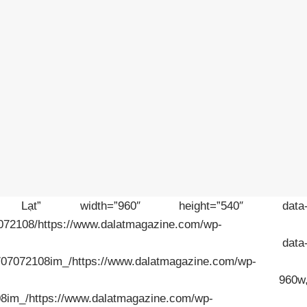
” width=”960″ height=”540″ data
7072108/https://www.dalatmagazine.com/wp-
0/08/vuon-yen-dl.jpg” data
0707072108im_/https://www.dalatmagazine.com/wp-
20/08/vuon-yen-dl.jpg 960w
08im_/https://www.dalatmagazine.com/wp-