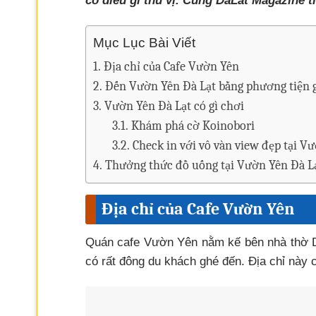
có điều gì thú vị. Cùng DaLat Magazine t
Mục Lục Bài Viết
Địa chỉ của Cafe Vườn Yên
Đến Vườn Yên Đà Lạt bằng phương tiện g
Vườn Yên Đà Lạt có gì chơi
Khám phá cờ Koinobori
Check in với vô vàn view đẹp tại V
Thưởng thức đồ uống tại Vườn Yên Đà L
Địa chỉ của Cafe Vườn Yên
Quán cafe Vườn Yên nằm kế bên nhà thờ D
có rất đông du khách ghé đến. Địa chỉ này