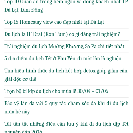
Top 10 Quán ăn trong hẻm ngon và đông khách nhất TP.
Đà Lạt, Lâm Đồng
Top 15 Homestay view cao đẹp nhất tại Đà Lạt
Du lịch Ia H’ Drai (Kon Tum) có gì đáng trải nghiệm?
Trải nghiệm du lịch Mường Khương, Sa Pa chi tiết nhất
5 địa điểm du lịch Tết ở Phú Yên, đi một lần là nghiện
Tìm hiểu hình thức du lịch kết hợp detox giúp giảm cân,
giải độc cơ thể
Trọn bộ bí kíp du lịch cho mùa lễ 30/04 – 01/05
Bảo vệ làn da với 5 quy tắc chăm sóc da khi đi du lịch
mùa hè này
Tất tần tật những điều cần lưu ý khi đi du lịch dịp Tết
nguyên đán 2024