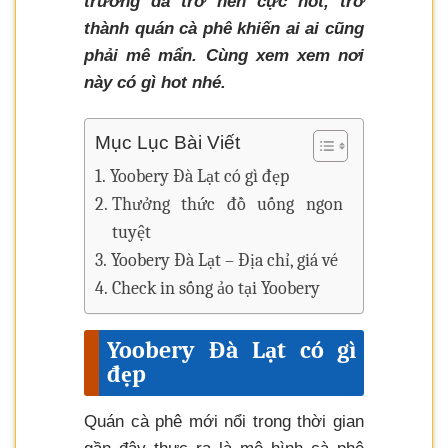
trương đã trở nên cực hot, trở
thành quán cà phê khiến ai ai cũng
phải mê mẩn. Cùng xem xem nơi
này có gì hot nhé.
Mục Lục Bài Viết
Yoobery Đà Lạt có gì đẹp
Thưởng thức đồ uống ngon
tuyệt
Yoobery Đà Lạt – Địa chỉ, giá vé
Check in sống ảo tại Yoobery
Yoobery Đà Lạt có gì
đẹp
Quán cà phê mới nổi trong thời gian