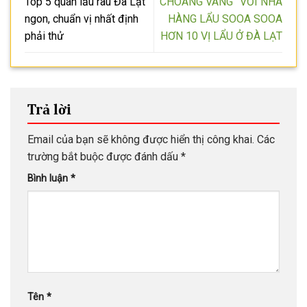
Top 5 quán lẩu rau Đà Lạt
“CHOÁNG VÁNG” VỚI NHÀ
ngon, chuẩn vị nhất định
HÀNG LẨU SOOA SOOA
phải thử
HƠN 10 VỊ LẨU Ở ĐÀ LẠT
Trả lời
Email của bạn sẽ không được hiển thị công khai.
Các
trường bắt buộc được đánh dấu
*
Bình luận
*
Tên
*