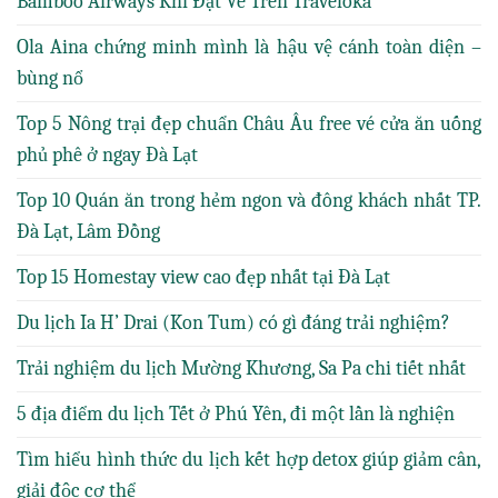
Bamboo Airways Khi Đặt Vé Trên Traveloka
Ola Aina chứng minh mình là hậu vệ cánh toàn diện –
bùng nổ
Top 5 Nông trại đẹp chuẩn Châu Âu free vé cửa ăn uống
phủ phê ở ngay Đà Lạt
Top 10 Quán ăn trong hẻm ngon và đông khách nhất TP.
Đà Lạt, Lâm Đồng
Top 15 Homestay view cao đẹp nhất tại Đà Lạt
Du lịch Ia H’ Drai (Kon Tum) có gì đáng trải nghiệm?
Trải nghiệm du lịch Mường Khương, Sa Pa chi tiết nhất
5 địa điểm du lịch Tết ở Phú Yên, đi một lần là nghiện
Tìm hiểu hình thức du lịch kết hợp detox giúp giảm cân,
giải độc cơ thể