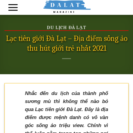
Skip
to
content
DU LỊCH ĐÀ LẠT
Lạc tiên giới Đà Lạt – Địa điểm sống ảo
thu hút giới trẻ nhất 2021
Nhắc đến du lịch của thành phố
sương mù thì không thể nào bỏ
qua Lạc tiên giới Đà Lạt. Đây là địa
điểm được mệnh danh có vô vàn
góc sống ảo triệu view. Chính vì