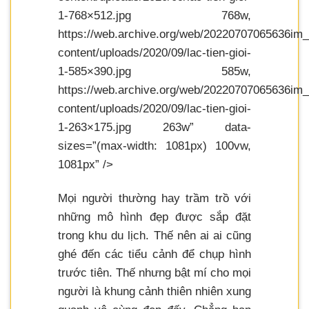
1-768×512.jpg 768w,
https://web.archive.org/web/20220707065636im_
content/uploads/2020/09/lac-tien-gioi-
1-585×390.jpg 585w,
https://web.archive.org/web/20220707065636im_
content/uploads/2020/09/lac-tien-gioi-
1-263×175.jpg 263w” data-
sizes=”(max-width: 1081px) 100vw,
1081px” />
Mọi người thường hay trầm trồ với
những mô hình đẹp được sắp đặt
trong khu du lịch. Thế nên ai ai cũng
ghé đến các tiểu cảnh để chụp hình
trước tiên. Thế nhưng bật mí cho mọi
người là khung cảnh thiên nhiên xung