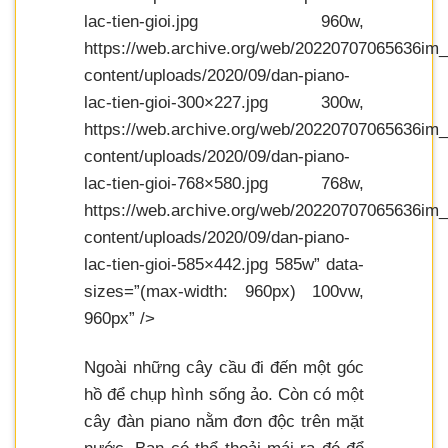
lac-tien-gioi.jpg 960w,
https://web.archive.org/web/20220707065636im_
content/uploads/2020/09/dan-piano-
lac-tien-gioi-300×227.jpg 300w,
https://web.archive.org/web/20220707065636im_
content/uploads/2020/09/dan-piano-
lac-tien-gioi-768×580.jpg 768w,
https://web.archive.org/web/20220707065636im_
content/uploads/2020/09/dan-piano-
lac-tien-gioi-585×442.jpg 585w” data-
sizes=”(max-width: 960px) 100vw,
960px” />
Ngoài những cây cầu đi đến một góc
hồ để chụp hình sống ảo. Còn có một
cây đàn piano nằm đơn độc trên mặt