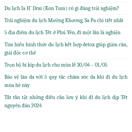
Du lịch Ia H’ Drai (Kon Tum) có gì đáng trải nghiệm?
Trải nghiệm du lịch Mường Khương, Sa Pa chi tiết nhất
5 địa điểm du lịch Tết ở Phú Yên, đi một lần là nghiện
Tìm hiểu hình thức du lịch kết hợp detox giúp giảm cân,
giải độc cơ thể
Trọn bộ bí kíp du lịch cho mùa lễ 30/04 – 01/05
Bảo vệ làn da với 5 quy tắc chăm sóc da khi đi du lịch
mùa hè này
Tất tần tật những điều cần lưu ý khi đi du lịch dịp Tết
nguyên đán 2024