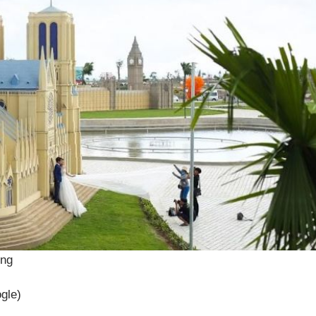
ưng
gle)