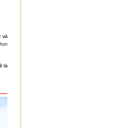
 và
chọn
ẽ là