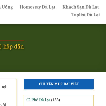
n Uống
Homestay Đà Lạt
Khách Sạn Đà Lạt
Toplist Đà Lạt
) hấp dẫn
CHUYÊN MỤC BÀI VIẾT
tại
Cà Phê Đà Lạt
(138)
 vời