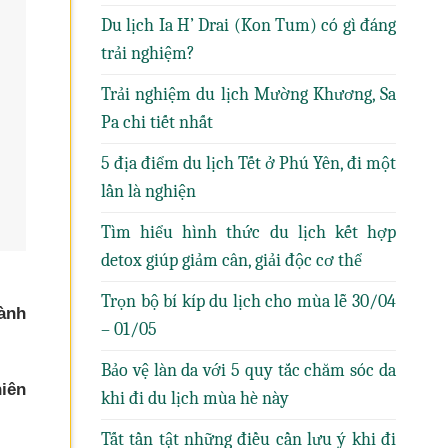
Du lịch Ia H’ Drai (Kon Tum) có gì đáng
trải nghiệm?
Trải nghiệm du lịch Mường Khương, Sa
Pa chi tiết nhất
5 địa điểm du lịch Tết ở Phú Yên, đi một
lần là nghiện
Tìm hiểu hình thức du lịch kết hợp
detox giúp giảm cân, giải độc cơ thể
Trọn bộ bí kíp du lịch cho mùa lễ 30/04
hành
– 01/05
Bảo vệ làn da với 5 quy tắc chăm sóc da
hiên
khi đi du lịch mùa hè này
Tất tần tật những điều cần lưu ý khi đi