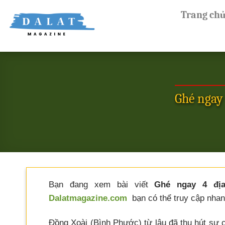
Skip
Trang ch
to
content
Ghé ngay
Bạn đang xem bài viết
Ghé ngay 4 đị
Dalatmagazine.com
bạn có thể truy cập nhanh
Đồng Xoài (Bình Phước) từ lâu đã thu hút sự c