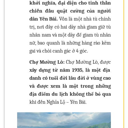
khởi nghĩa, đại diện cho tinh thần
chiến đấu quật cường của người
dân Yên Bái.
Vốn là một nhà tù chính
trị, nơi đây có hai dãy nhà giam giữ tù
nhân nam và một dãy để giam tù nhân
nữ, bao quanh là những hàng rào kẽm
gai và chòi canh gác ở 4 góc.
Chợ Mường Lò:
Chợ Mường Lò, được
xây dựng từ năm 1935, là một địa
danh có tuổi đời lâu đời ở vùng cao
và được xem là một trong những
địa điểm du lịch không thể bỏ qua
khi đến Nghĩa Lộ – Yên Bái.