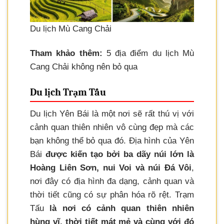
Du lịch Mù Cang Chải
Tham khảo thêm:
5 địa điểm du lịch Mù
Cang Chải không nên bỏ qua
Du lịch Trạm Tấu
Du lịch Yên Bái là một nơi sẽ rất thú vị với
cảnh quan thiên nhiên vô cùng đẹp mà các
bạn không thể bỏ qua đó. Địa hình của Yên
Bái
được kiến tạo bởi ba dãy núi lớn là
Hoàng Liên Sơn, nui Voi và núi Đá Vôi
,
nơi đây có địa hình đa dạng, cảnh quan và
thời tiết cũng có sự phân hóa rõ rệt. Trạm
Tấu
là nơi có cảnh quan thiên nhiên
hùng vĩ, thời tiết mát mẻ và cùng với đó