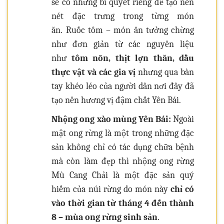
sẽ có những bí quyết riêng để tạo nên
nét đặc trưng trong từng món
ăn. Ruốc tôm – món ăn tưởng chừng
như đơn giản từ các nguyên liệu
như
tôm nõn, thịt lợn thăn, dầu
thực vật và các gia vị
nhưng qua bàn
tay khéo léo của người dân nơi đây đã
tạo nên hương vị đậm chất Yên Bái.
Nhộng ong xào mùng Yên Bái:
Ngoài
mật ong rừng là một trong những đặc
sản không chỉ có tác dụng chữa bệnh
mà còn làm đẹp thì nhộng ong rừng
Mù Cang Chải là một đặc sản quý
hiếm của núi rừng do món này
chỉ có
vào thời gian từ tháng 4 đến thành
8 – mùa ong rừng sinh sản
.