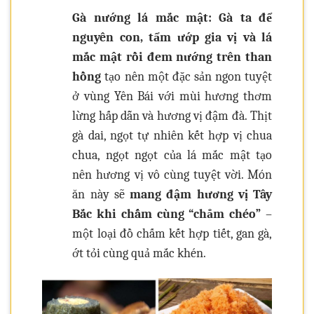
Gà nướng lá mắc mật:
Gà ta để
nguyên con, tẩm ướp gia vị và lá
mắc mật rồi đem nướng trên than
hồng
tạo nên một đặc sản ngon tuyệt
ở vùng Yên Bái với mùi hương thơm
lừng hấp dẫn và hương vị đậm đà. Thịt
gà dai, ngọt tự nhiên kết hợp vị chua
chua, ngọt ngọt của lá mắc mật tạo
nên hương vị vô cùng tuyệt vời. Món
ăn này sẽ
mang đậm hương vị Tây
Bắc khi chấm cùng “chẳm chéo”
–
một loại đồ chấm kết hợp tiết, gan gà,
ớt tỏi cùng quả mắc khén.