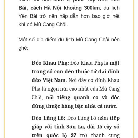
Bái, cách Hà Nội khoảng 300km
, du lịch
Yên Bái trở nên hấp dẫn hơn bao giờ hết
khi có Mù Cang Chải.
Một số địa điểm du lịch Mù Cang Chải nên
ghé:
Đèo Khau Phạ:
Đèo Khau Phạ là
một
trong số con đèo thuộc tứ đại đỉnh
đèo Việt Nam
. Nơi đây có đỉnh Khau
Phạ là ngọn núi cao nhất của Mù Cang
Chải,
nổi tiếng quanh co và dốc
đứng thuộc hàng bậc nhất cả nước.
Đèo Lũng Lô:
Đèo Lũng Lô nằm
tiếp
giáp với tỉnh Sơn La, dài 15 cây số
trên quốc lộ 37
trở thành cung