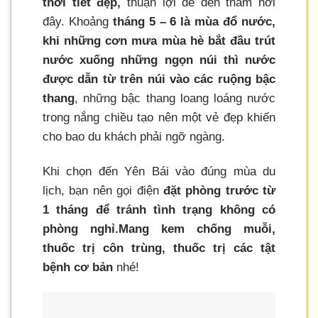
thời tiết đẹp,
thuận lợi để đến thăm nơi
đây. Khoảng
tháng 5 – 6 là mùa đổ nước,
khi những cơn mưa mùa hè bắt đầu trút
nước xuống những ngọn núi thì nước
được dẫn từ trên núi vào các ruộng bậc
thang
, những bậc thang loang loáng nước
trong nắng chiều tạo nên một vẻ đẹp khiến
cho bao du khách phải ngỡ ngàng.
Khi chọn đến Yên Bái vào đúng mùa du
lịch, bạn nên gọi điện
đặt phòng trước từ
1 tháng để tránh tình trạng không có
phòng nghỉ.
Mang kem chống muỗi,
thuốc trị côn trùng, thuốc trị các tật
bệnh cơ bản
nhé!