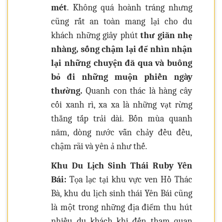
mét
. Không quá hoành tráng nhưng
cũng rất an toàn mang lại cho du
khách những giây phút
thư giãn nhẹ
nhàng, sống chậm lại để nhìn nhận
lại những chuyện đã qua và buông
bỏ đi những muộn phiền ngày
thường.
Quanh con thác là hàng cây
cối xanh rì, xa xa là những vạt rừng
thẳng tắp trải dài. Bốn mùa quanh
năm, dòng nước vẫn chảy đều đều,
chậm rãi và yên ả như thế.
Khu Du Lịch Sinh Thái Ruby Yên
Bái:
Tọa lạc tại khu vực ven Hồ Thác
Bà, khu du lịch sinh thái Yên Bái cũng
là một trong những địa điểm thu hút
nhiều du khách khi đến tham quan