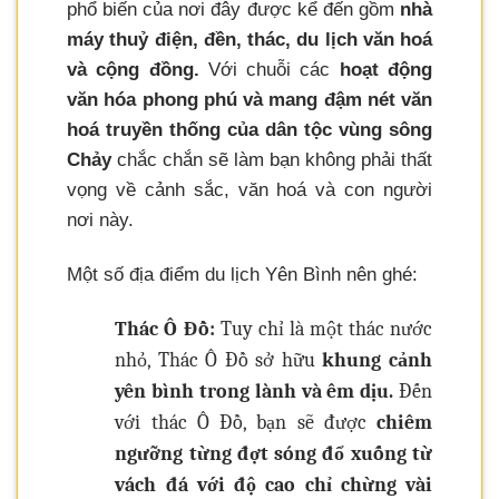
phổ biến của nơi đây được kể đến gồm
nhà
máy thuỷ điện, đền, thác, du lịch văn hoá
và cộng đồng.
Với chuỗi các
hoạt động
văn hóa phong phú và mang đậm nét văn
hoá truyền thống của dân tộc vùng sông
Chảy
chắc chắn sẽ làm bạn không phải thất
vọng về cảnh sắc, văn hoá và con người
nơi này.
Một số địa điểm du lịch Yên Bình nên ghé:
Thác Ô Đồ:
Tuy chỉ là một thác nước
nhỏ, Thác Ô Đồ sở hữu
khung cảnh
yên bình trong lành và êm dịu.
Đến
với thác Ô Đồ, bạn sẽ được
chiêm
ngưỡng từng đợt sóng đổ xuống từ
vách đá với độ cao chỉ chừng vài