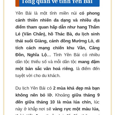
Tổng quan về tỉnh Yên Bái
Yên Bái là một tỉnh miền núi
có phong
cảnh thiên nhiên đa dạng và nhiều địa
điểm tham quan hấp dẫn như hang Thẩm
Lé (Văn Chấn), hồ Thác Bà, du lịch sinh
thái suối Giàng, cánh đồng Mường Lò, di
tích cách mạng chiến khu Vần, Căng
Đồn, Nghĩa Lộ…
Tỉnh Yên Bái có nhiều
dân tộc thiểu số và mỗi dân tộc
mang đậm
một bản sắc văn hoá riêng
, là điểm đến
tuyệt vời cho du khách.
Du lịch Yên Bái có
2 mùa khá đẹp mà bạn
không nên bỏ lỡ.
Khoảng
giữa tháng 9
đến giữa tháng 10 là mùa lúa chín,
lúc
này ở khắp nơi sẽ
vàng rực một màu lúa,