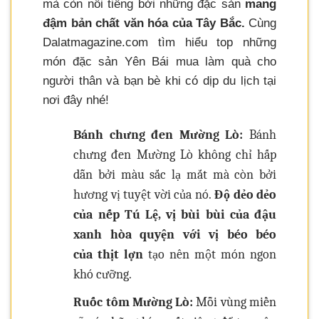
mà còn nổi tiếng bởi những đặc sản
mang
đậm bản chất văn hóa của Tây Bắc.
Cùng
Dalatmagazine.com tìm hiểu top những
món đặc sản Yên Bái mua làm quà cho
người thân và bạn bè khi có dịp du lịch tại
nơi đây nhé!
Bánh chưng đen Mường Lò:
Bánh
chưng đen Mường Lò không chỉ hấp
dẫn bởi màu sắc lạ mắt mà còn bởi
hương vị tuyệt vời của nó.
Độ dẻo dẻo
của nếp Tú Lệ, vị bùi bùi của đậu
xanh hòa quyện với vị béo béo
của thịt lợn
tạo nên một món ngon
khó cưỡng.
Ruốc tôm Mường Lò:
Mỗi vùng miền