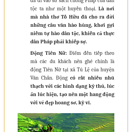
đã đi vào sử sách chống Pháp của dân
tộc ta như một huyền thoại.
Là nơi
mà nhà thơ Tố Hữu đã cho ra đời
những câu văn hào hùng, khơi gợi
niềm tự hào dân tộc, khiến cả thực
dân Pháp phải khiếp sợ.
Động Tiên Nữ:
Điểm đến tiếp theo
mà các du khách nên ghé chính là
động Tiên Nữ tại xã Tú Lệ của huyện
Văn Chấn. Động
có rất nhiều nhũ
thạch với các hình dạng kỳ thú, lúc
ẩn lúc hiện, tạo nên một hang động
với vẻ đẹp hoang sơ, kỳ vĩ.