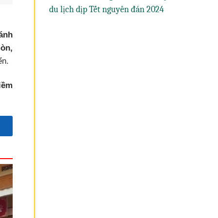
du lịch dịp Tết nguyên đán 2024
đánh
Gòn,
ển.
tiềm