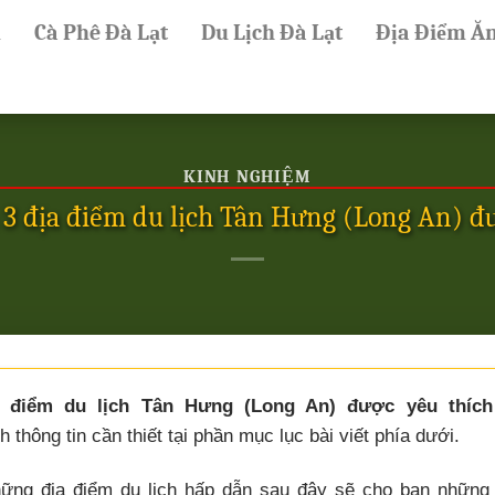
ủ
Cà Phê Đà Lạt
Du Lịch Đà Lạt
Địa Điểm Ă
KINH NGHIỆM
 3 địa điểm du lịch Tân Hưng (Long An) đư
a điểm du lịch Tân Hưng (Long An) được yêu thích
 thông tin cần thiết tại phần mục lục bài viết phía dưới.
ng địa điểm du lịch hấp dẫn sau đây sẽ cho bạn những 