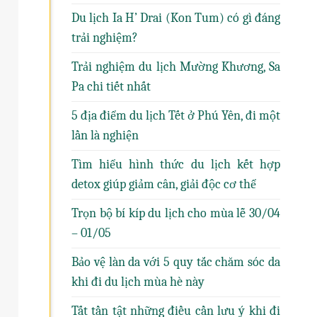
Du lịch Ia H’ Drai (Kon Tum) có gì đáng
trải nghiệm?
Trải nghiệm du lịch Mường Khương, Sa
Pa chi tiết nhất
5 địa điểm du lịch Tết ở Phú Yên, đi một
lần là nghiện
Tìm hiểu hình thức du lịch kết hợp
detox giúp giảm cân, giải độc cơ thể
Trọn bộ bí kíp du lịch cho mùa lễ 30/04
– 01/05
Bảo vệ làn da với 5 quy tắc chăm sóc da
khi đi du lịch mùa hè này
Tất tần tật những điều cần lưu ý khi đi