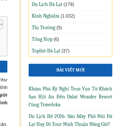
Du Lịch Đà Lạt
(179)
Kinh Nghiệm
(1.032)
Thị Trường
(5)
Tổng Hợp
(6)
Toplist Đà Lạt
(37)
BÀI VIẾT MỚI
 như
tỉnh
Khám Phá Kỳ Nghỉ Trọn Vẹn Từ Khách
giới
Sạn Hội An Đến Dalat Wonder Resort
rình
Cùng Traveloka
Du Lịch Hè 2026: Săn Mây Phố Núi Đà
Lạt Hay Đi Tour Ninh Thuận Nắng Gió?
sản.