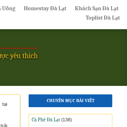
n Uống
Homestay Đà Lạt
Khách Sạn Đà Lạt
Toplist Đà Lạt
ợc yêu thích
CHUYÊN MỤC BÀI VIẾT
tại
Cà Phê Đà Lạt
(138)
trải