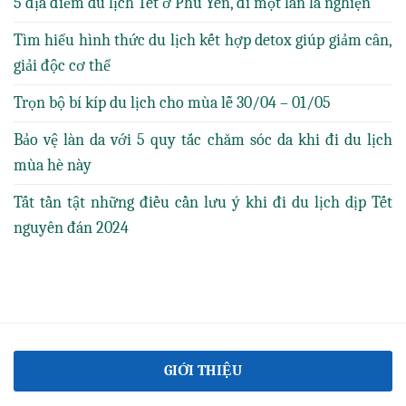
5 địa điểm du lịch Tết ở Phú Yên, đi một lần là nghiện
Tìm hiểu hình thức du lịch kết hợp detox giúp giảm cân,
giải độc cơ thể
Trọn bộ bí kíp du lịch cho mùa lễ 30/04 – 01/05
Bảo vệ làn da với 5 quy tắc chăm sóc da khi đi du lịch
mùa hè này
Tất tần tật những điều cần lưu ý khi đi du lịch dịp Tết
nguyên đán 2024
GIỚI THIỆU