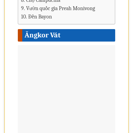
Chợ Campuchia
Vườn quốc gia Preah Monivong
Đền Bayon
Ăngkor Vát