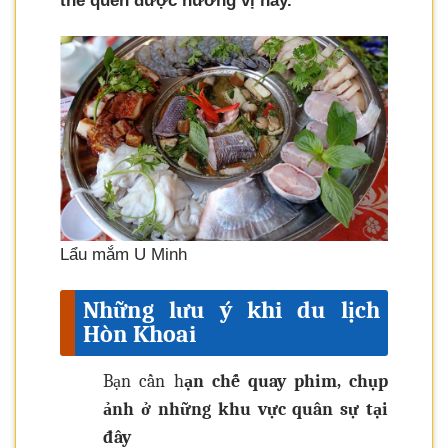
thể quên được hương vị này.
Lẩu mắm U Minh
Những lưu ý khi du lịch
Hòn Khoai
Bạn cần h
ạn chế quay phim, chụp
ảnh ở những khu vực quân sự tại
đây