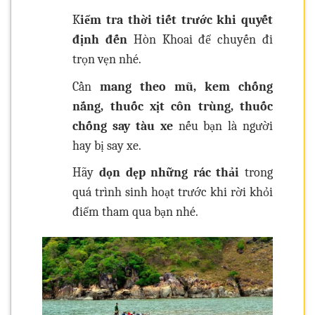
K
iểm tra thời tiết trước khi quyết
định đến
Hòn Khoai để chuyến đi
trọn vẹn nhé.
Cần
mang theo mũ, kem chống
nắng, thuốc xịt côn trùng, thuốc
chống say tàu xe
nếu bạn là người
hay bị say xe.
Hãy
dọn dẹp những rác thải
trong
quá trình sinh hoạt trước khi rời khỏi
điểm tham qua bạn nhé.