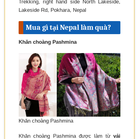
Trekking, right hand side North Lakeside,
Lakeside Rd, Pokhara, Nepal
Mua gì tại Nepal làm quà?
Khăn choàng Pashmina
Khăn choàng Pashmina
Khăn choàng Pashmina được làm từ
vải