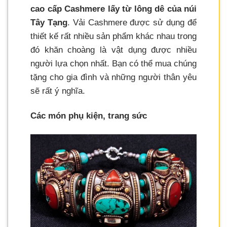
cao cấp Cashmere lấy từ lông dê của núi
Tây Tạng
. Vải Cashmere được sử dụng để
thiết kế rất nhiều sản phẩm khác nhau trong
đó khăn choàng là vật dụng được nhiều
người lựa chọn nhất. Bạn có thể mua chúng
tặng cho gia đình và những người thân yêu
sẽ rất ý nghĩa.
Các món phụ kiện, trang sức