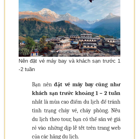
Nên đặt vé máy bay và khách sạn trước 1
-2 tuần
Bạn nên
đặt vé máy bay cũng như
khách sạn trước khoảng 1 – 2 tuần
nhất là mùa cao điểm du lịch để tránh
tình trạng cháy vé, cháy phòng. Nếu
du lịch theo tour, bạn có thể săn vé giá
rẻ vào những dịp lễ tết trên trang web
của các hãng du lịch.