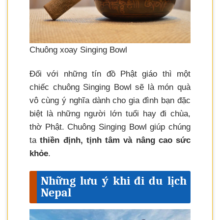
Chuông xoay Singing Bowl
Đối với những tín đồ Phật giáo thì một
chiếc chuông Singing Bowl sẽ là món quà
vô cùng ý nghĩa dành cho gia đình bạn đặc
biệt là những người lớn tuổi hay đi chùa,
thờ Phật. Chuông Singing Bowl giúp chúng
ta
thiền định, tịnh tâm và nâng cao sức
khỏe
.
Những lưu ý khi đi du lịch
Nepal