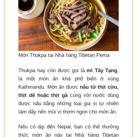
Món Thukpa tại Nhà hàng Tibetan Pema
Thukpa hay còn được gọi là
mì Tây Tạng
,
là một món ăn khá phổ biến ở vùng
Kathmandu. Món ăn được
nấu từ thịt cừu,
thịt dê hoặc thịt gà
cùng với nước dùng
được nấu bằng những loại gia vị tự nhiên
làm dậy nên mùi vị thơm ngon cho món ăn.
Nếu có dịp đến Nepal, bạn có thể thưởng
thức món ăn này tại Nhà hàng Tibetan