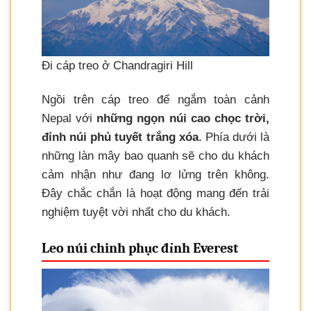
Đi cáp treo ở Chandragiri Hill
Ngồi trên cáp treo để ngắm toàn cảnh
Nepal với
những ngọn núi cao chọc trời,
đỉnh núi phủ tuyết trắng xóa
. Phía dưới là
những làn mây bao quanh sẽ cho du khách
cảm nhận như đang lơ lửng trên không.
Đây chắc chắn là hoạt động mang đến trải
nghiệm tuyệt vời nhất cho du khách.
Leo núi chinh phục đỉnh Everest