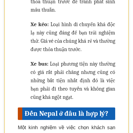
thỏa thuận trước để tránh phát sinh
mâu thuẫn.
Xe kéo:
Loại hình di chuyển khá độc
lạ này cũng đáng để bạn trải nghiệm
thử. Giá vé của chúng khá rẻ và thường
được thỏa thuận trước.
Xe bus:
Loại phương tiện này thường
có giá rất phải chăng nhưng cũng có
những bất tiện nhất định đó là việc
bạn phải đi theo tuyến và không gian
cũng khá ngột ngạt.
Đến Nepal ở đâu là hợp lý?
Một kinh nghiệm về việc chọn khách sạn