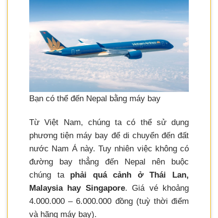
Bạn có thể đến Nepal bằng máy bay
Từ Việt Nam, chúng ta có thể sử dụng
phương tiện máy bay để di chuyển đến đất
nước Nam Á này. Tuy nhiên việc không có
đường bay thẳng đến Nepal nên buộc
chúng ta
phải quá cảnh ở Thái Lan,
Malaysia hay Singapore
. Giá vé khoảng
4.000.000 – 6.000.000 đồng (tuỳ thời điểm
và hãng máy bay).