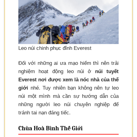
Leo núi chinh phục đỉnh Everest
Đối với những ai ưa mạo hiểm thì nên trải
nghiệm hoạt động leo núi ở
núi tuyết
Everest nơi được xem là nóc nhà của thế
giới
nhé. Tuy nhiên bạn không nên tự leo
núi một mình mà cần sự hướng dẫn của
những người leo núi chuyên nghiệp để
tránh tai nạn đáng tiếc.
Chùa Hoà Bình Thế Giới