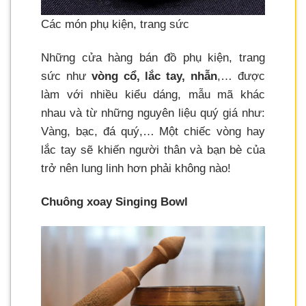
Các món phụ kiện, trang sức
Những cửa hàng bán đồ phụ kiện, trang
sức như
vòng cổ, lắc tay, nhẫn
,… được
làm với nhiều kiểu dáng, mẫu mã khác
nhau và từ những nguyên liệu quý giá như:
Vàng, bạc, đá quý,… Một chiếc vòng hay
lắc tay sẽ khiến người thân và bạn bè của
trở nên lung linh hơn phải không nào!
Chuông xoay Singing Bowl