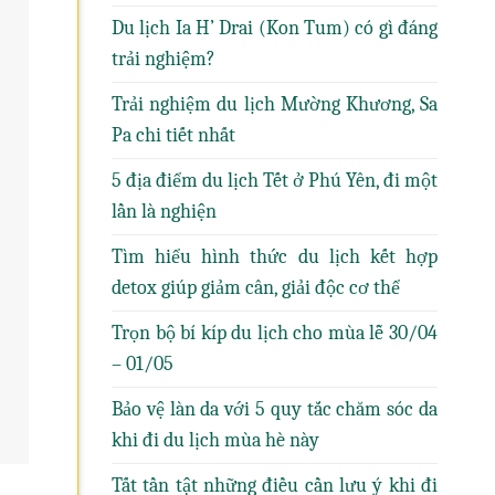
Du lịch Ia H’ Drai (Kon Tum) có gì đáng
trải nghiệm?
Trải nghiệm du lịch Mường Khương, Sa
Pa chi tiết nhất
5 địa điểm du lịch Tết ở Phú Yên, đi một
lần là nghiện
Tìm hiểu hình thức du lịch kết hợp
detox giúp giảm cân, giải độc cơ thể
Trọn bộ bí kíp du lịch cho mùa lễ 30/04
– 01/05
Bảo vệ làn da với 5 quy tắc chăm sóc da
khi đi du lịch mùa hè này
Tất tần tật những điều cần lưu ý khi đi