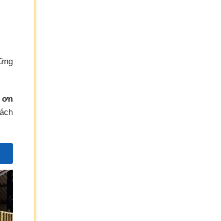
vững
 ơn
hách