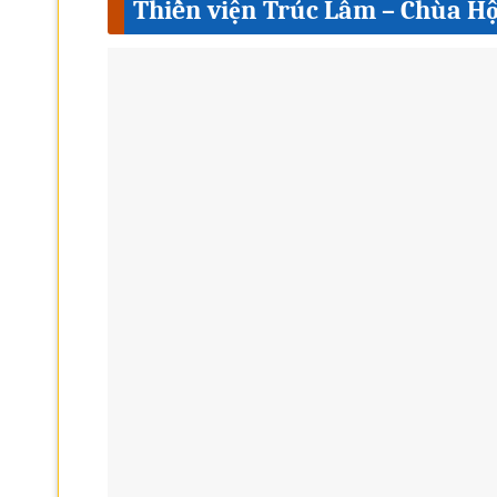
Thiền viện Trúc Lâm – Chùa H