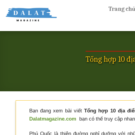
Skip
Trang ch
to
content
Tổng hợp 10 đị
Bạn đang xem bài viết
Tổng hợp 10 địa điể
Dalatmagazine.com
bạn có thể truy cập nhanh
Phú Quốc là thiên đường nghỉ dưỡng với nhữn