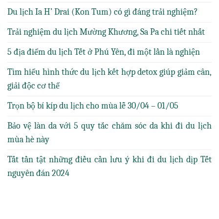
Du lịch Ia H’ Drai (Kon Tum) có gì đáng trải nghiệm?
Trải nghiệm du lịch Mường Khương, Sa Pa chi tiết nhất
5 địa điểm du lịch Tết ở Phú Yên, đi một lần là nghiện
Tìm hiểu hình thức du lịch kết hợp detox giúp giảm cân,
giải độc cơ thể
Trọn bộ bí kíp du lịch cho mùa lễ 30/04 – 01/05
Bảo vệ làn da với 5 quy tắc chăm sóc da khi đi du lịch
mùa hè này
Tất tần tật những điều cần lưu ý khi đi du lịch dịp Tết
nguyên đán 2024