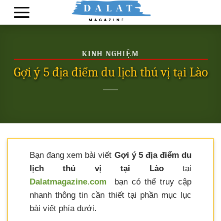
Skip
to
content
KINH NGHIỆM
Gợi ý 5 địa điểm du lịch thú vị tại Lào
Bạn đang xem bài viết
Gợi ý 5 địa điểm du
lịch thú vị tại Lào
tại
Dalatmagazine.com
bạn có thể truy cập
nhanh thông tin cần thiết tại phần mục lục
bài viết phía dưới.