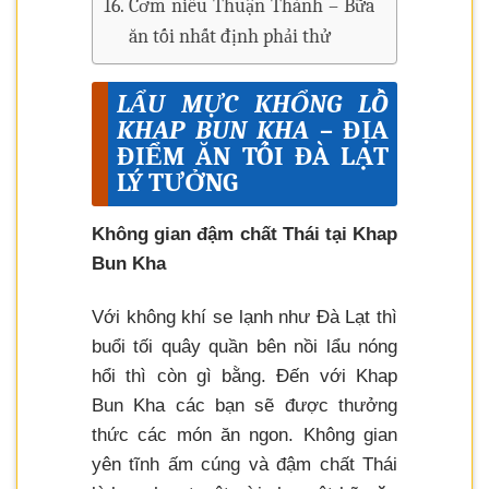
Cơm niêu Thuận Thành – Bữa
ăn tối nhất định phải thử
LẨU MỰC KHỔNG LỒ
KHAP BUN KHA
– ĐỊA
ĐIỂM ĂN TỐI ĐÀ LẠT
LÝ TƯỞNG
Không gian đậm chất Thái tại Khap
Bun Kha
Với không khí se lạnh như Đà Lạt thì
buổi tối quây quần bên nồi lẩu nóng
hổi thì còn gì bằng. Đến với Khap
Bun Kha các bạn sẽ được thưởng
thức các món ăn ngon. Không gian
yên tĩnh ấm cúng và đậm chất Thái