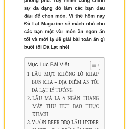
phong phú. Tuy nhiên cũng chính
sự đa dạng đó làm các bạn đau
đầu để chọn món. Vì thế hôm nay
Đà Lạt Magazine sẽ mách nhỏ cho
các bạn một vài món ăn ngon ăn
tối và mới lạ để giải bài toán ăn gì
buổi tối Đà Lạt nhé!
Mục Lục Bài Viết
LẨU MỰC KHỔNG LỒ KHAP
BUN KHA – ĐỊA ĐIỂM ĂN TỐI
ĐÀ LẠT LÝ TƯỞNG
LẨU MÀ LA 4 NGĂN THANG
MÁY THU HÚT BAO THỰC
KHÁCH
VƯỜN BEER BBQ LẨU UNDER