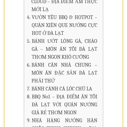
CLOUD – ĐỊA ĐIỂM ẨM THỰC
MỚI LẠ
VƯỜN YÊU BBQ & HOTPOT –
QUÁN XIÊN QUE NƯỚNG CỰC
HOT Ở ĐÀ LẠT
BÁNH ƯỚT LÒNG GÀ, CHÁO
GÀ – MÓN ĂN TỐI ĐÀ LẠT
THƠM NGON KHÓ CƯỠNG
BÁNH CĂN NHÀ CHUNG –
MÓN ĂN ĐẶC SẢN ĐÀ LẠT
PHẢI THỬ
BÁNH CÁNH CÁ LÓC CHÚ LA
BBQ No1 – ĐỊA ĐIỂM ĂN TỐI
ĐÀ LẠT VỚI QUÁN NƯỚNG
GIÁ RẺ THƠM NGON
NHÀ HÀNG NƯỚNG HÀN