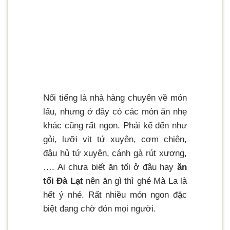
Nổi tiếng là nhà hàng chuyên về món
lẩu, nhưng ở đây có các món ăn nhẹ
khác cũng rất ngon. Phải kể đến như
gỏi, lưỡi vịt tứ xuyên, cơm chiên,
đậu hủ tứ xuyên, cánh gà rút xương,
…. Ai chưa biết ăn tối ở đâu hay
ăn
tối Đà Lạt
nên ăn gì thì ghé Mà La là
hết ý nhé. Rất nhiều món ngon đặc
biệt đang chờ đón mọi người.