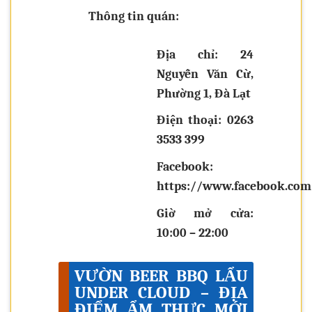
Thông tin quán:
Địa chỉ: 24
Nguyễn Văn Cừ,
Phường 1, Đà Lạt
Điện thoại: 0263
3533 399
Facebook:
https://www.facebook.com
Giờ mở cửa:
10:00 – 22:00
VƯỜN BEER BBQ LẨU
UNDER CLOUD – ĐỊA
ĐIỂM ẨM THỰC MỚI