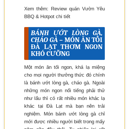
Xem thêm: Review quán Vườn Yêu
BBQ & Hotpot chi tiết
BÁNH ƯỚT LÒNG GÀ,
CHÁO GÀ
– MÓN ĂN TỐI
ĐÀ LẠT THƠM NGON
KHÓ CƯỠNG
Một món ăn tối ngon, khá lạ miệng
cho mọi người thưởng thức đó chính
là bánh ướt lòng gà, cháo gà. Ngoài
những món ngon nổi tiếng phải thử
như lẩu thì có rất nhiều món khác lạ
khác tại Đà Lạt mà bạn nên trải
nghiệm. Món bánh ướt lòng gà chỉ
mới được nhiều người biết trong mấy