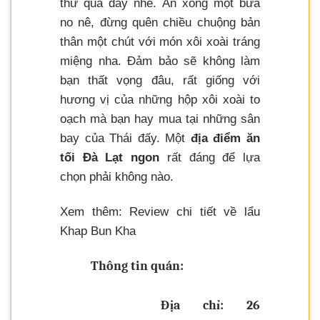
thử qua đấy nhé. Ăn xong một bữa
no nê, đừng quên chiều chuộng bản
thân một chút với món xôi xoài tráng
miệng nha. Đảm bảo sẽ không làm
bạn thất vọng đâu, rất giống với
hương vị của những hộp xôi xoài to
oạch mà bạn hay mua tại những sân
bay của Thái đấy. Một
địa điểm ăn
tối Đà Lạt ngon
rất đáng để lựa
chọn phải không nào.
Xem thêm: Review chi tiết về lẩu
Khap Bun Kha
Thông tin quán:
Địa chỉ: 26