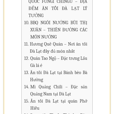
QUỐC FUNGI CHINGU – ĐỊA
ĐỂM ĂN TỐI ĐÀ LẠT LÝ
TƯỞNG
BBQ NGÓI NƯỚNG BÙI THỊ
XUÂN – THIÊN ĐƯỜNG CÁC
MÓN NƯỚNG
Hương Quê Quán – Nơi ăn tối
Đà Lạt đầy đủ món nhất
Quán Tao Ngộ – Đặc trưng Lẩu
Gà lá é
Ăn tối Đà Lạt tại Bánh bèo Bà
Hường
Mì Quảng Chili – Đặc sản
Quảng Nam tại Đà Lạt
Ăn tối Đà Lạt tại quán Phở
Hiếu