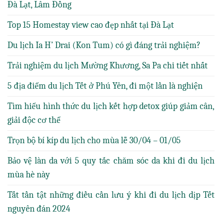
Đà Lạt, Lâm Đồng
Top 15 Homestay view cao đẹp nhất tại Đà Lạt
Du lịch Ia H’ Drai (Kon Tum) có gì đáng trải nghiệm?
Trải nghiệm du lịch Mường Khương, Sa Pa chi tiết nhất
5 địa điểm du lịch Tết ở Phú Yên, đi một lần là nghiện
Tìm hiểu hình thức du lịch kết hợp detox giúp giảm cân,
giải độc cơ thể
Trọn bộ bí kíp du lịch cho mùa lễ 30/04 – 01/05
Bảo vệ làn da với 5 quy tắc chăm sóc da khi đi du lịch
mùa hè này
Tất tần tật những điều cần lưu ý khi đi du lịch dịp Tết
nguyên đán 2024