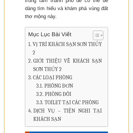
trung tâm thành phố để có thể dễ
dàng tìm hiểu và khám phá vùng đất
thơ mộng này.
Mục Lục Bài Viết
VỊ TRÍ KHÁCH SẠN SƠN THỦY
2
GIỚI THIỆU VỀ KHÁCH SẠN
SƠN THỦY 2
CÁC LOẠI PHÒNG
PHÒNG ĐƠN
PHÒNG ĐÔI
TOILET TẠI CÁC PHÒNG
DỊCH VỤ – TIỆN NGHI TẠI
KHÁCH SẠN