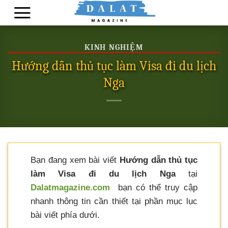
Skip
to
content
KINH NGHIỆM
Hướng dẫn thủ tục làm Visa đi du lịch
Nga
Bạn đang xem bài viết
Hướng dẫn thủ tục
làm Visa đi du lịch Nga
tại
Dalatmagazine.com
bạn có thể truy cập
nhanh thông tin cần thiết tại phần mục lục
bài viết phía dưới.