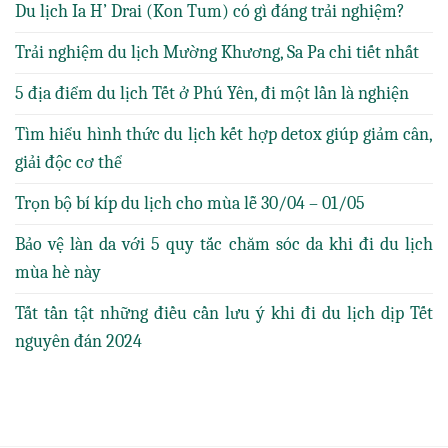
Du lịch Ia H’ Drai (Kon Tum) có gì đáng trải nghiệm?
Trải nghiệm du lịch Mường Khương, Sa Pa chi tiết nhất
5 địa điểm du lịch Tết ở Phú Yên, đi một lần là nghiện
Tìm hiểu hình thức du lịch kết hợp detox giúp giảm cân,
giải độc cơ thể
Trọn bộ bí kíp du lịch cho mùa lễ 30/04 – 01/05
Bảo vệ làn da với 5 quy tắc chăm sóc da khi đi du lịch
mùa hè này
Tất tần tật những điều cần lưu ý khi đi du lịch dịp Tết
nguyên đán 2024