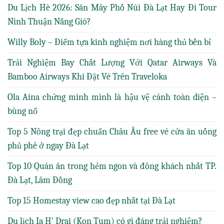
Du Lịch Hè 2026: Săn Mây Phố Núi Đà Lạt Hay Đi Tour
Ninh Thuận Nắng Gió?
Willy Boly – Điểm tựa kinh nghiệm nơi hàng thủ bền bỉ
Trải Nghiệm Bay Chất Lượng Với Qatar Airways Và
Bamboo Airways Khi Đặt Vé Trên Traveloka
Ola Aina chứng minh mình là hậu vệ cánh toàn diện –
bùng nổ
Top 5 Nông trại đẹp chuẩn Châu Âu free vé cửa ăn uống
phủ phê ở ngay Đà Lạt
Top 10 Quán ăn trong hẻm ngon và đông khách nhất TP.
Đà Lạt, Lâm Đồng
Top 15 Homestay view cao đẹp nhất tại Đà Lạt
Du lịch Ia H’ Drai (Kon Tum) có gì đáng trải nghiệm?