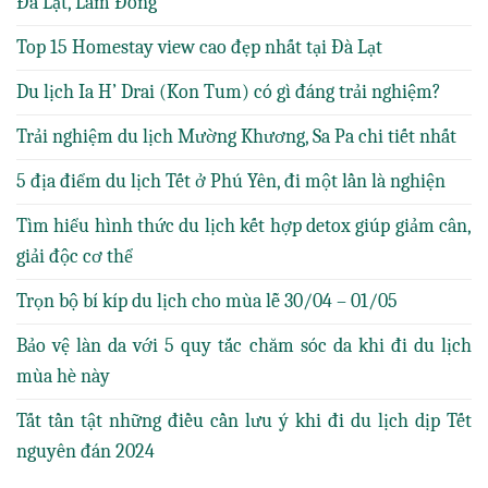
Đà Lạt, Lâm Đồng
Top 15 Homestay view cao đẹp nhất tại Đà Lạt
Du lịch Ia H’ Drai (Kon Tum) có gì đáng trải nghiệm?
Trải nghiệm du lịch Mường Khương, Sa Pa chi tiết nhất
5 địa điểm du lịch Tết ở Phú Yên, đi một lần là nghiện
Tìm hiểu hình thức du lịch kết hợp detox giúp giảm cân,
giải độc cơ thể
Trọn bộ bí kíp du lịch cho mùa lễ 30/04 – 01/05
Bảo vệ làn da với 5 quy tắc chăm sóc da khi đi du lịch
mùa hè này
Tất tần tật những điều cần lưu ý khi đi du lịch dịp Tết
nguyên đán 2024