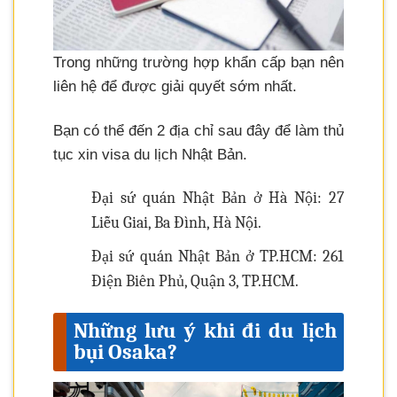
Trong những trường hợp khẩn cấp bạn nên
liên hệ để được giải quyết sớm nhất.
Bạn có thể đến 2 địa chỉ sau đây để làm thủ
tục xin visa du lịch Nhật Bản.
Đại sứ quán Nhật Bản ở Hà Nội: 27
Liễu Giai, Ba Đình, Hà Nội.
Đại sứ quán Nhật Bản ở TP.HCM: 261
Điện Biên Phủ, Quận 3, TP.HCM.
Những lưu ý khi đi du lịch
bụi Osaka?