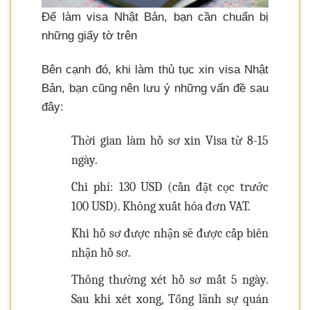
Để làm visa Nhật Bản, bạn cần chuẩn bị
những giấy tờ trên
Bên cạnh đó, khi làm thủ tục xin visa Nhật
Bản, bạn cũng nên lưu ý những vấn đề sau
đây:
Thời gian làm hồ sơ xin Visa từ 8-15
ngày.
Chi phí: 130 USD (cần đặt cọc trước
100 USD). Không xuất hóa đơn VAT.
Khi hồ sơ được nhận sẽ được cấp biên
nhận hồ sơ.
Thông thường xét hồ sơ mất 5 ngày.
Sau khi xét xong, Tổng lãnh sự quán