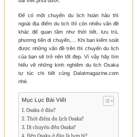
bài viết phía dưới.
Để có một chuyến du lịch hoàn hảo thì
ngoài địa điểm du lịch thì còn nhiều vấn đề
khác để quan tâm như thời tiết, lưu trú,
phương tiện di chuyển,… Khi bạn kiểm soát
được những vấn đề trên thì chuyến du lịch
của bạn sẽ trở nên tốt đẹp. Vì vậy hãy tìm
hiểu về những kinh nghiệm du lịch Osaka
tự túc chi tiết cùng Dalatmagazine.com
nhé.
Mục Lục Bài Viết
Osaka ở đâu?
Thời điểm du lịch Osaka?
Di chuyển đến Osaka?
Đến Osaka ở đâu là hợp lý?