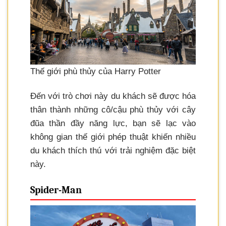
Thế giới phù thủy của Harry Potter
Đến với trò chơi này du khách sẽ được hóa
thân thành những cô/cậu phù thủy với cây
đũa thần đầy năng lực, bạn sẽ lạc vào
không gian thế giới phép thuật khiến nhiều
du khách thích thú với trải nghiệm đặc biệt
này.
Spider-Man