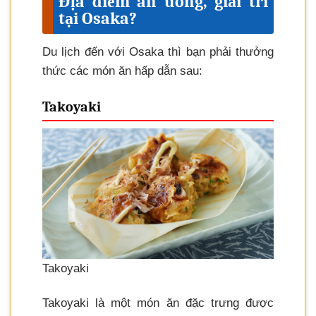
Địa điểm ăn uống, giải trí
tại Osaka?
Du lịch đến với Osaka thì bạn phải thưởng
thức các món ăn hấp dẫn sau:
Takoyaki
Takoyaki
Takoyaki là một món ăn đặc trưng được