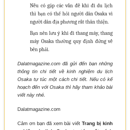
Nếu có gặp các vấn đề khi đi du lịch
thì bạn có thể hỏi người dân Osaka vì
người dân địa phương rất thân thiện.
Bạn nên lưu ý khi đi thang máy, thang
máy Osaka thường quy định đứng về
bên phải.
Dalatmagazine.com đã gửi đến bạn những
thông tin chi tiết về kinh nghiệm du lịch
Osaka tự túc một cách chi tiết. Nếu có kế
hoạch đến với Osaka thì hãy tham khảo bài
viết này nhé.
Dalatmagazine.com
Cảm ơn bạn đã xem bài viết
Trang bị kinh