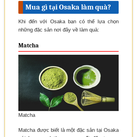
Mua gì tại Osaka làm quà?
Khi đến với Osaka bạn có thể lựa chọn
những đặc sản nơi đây về làm quà:
Matcha
Matcha
Matcha được biết là một đặc sản tại Osaka