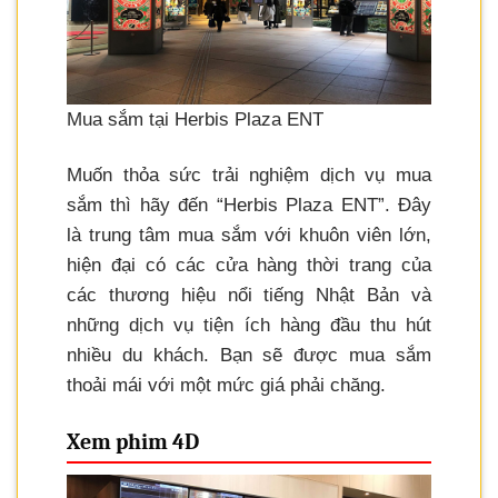
Mua sắm tại Herbis Plaza ENT
Muốn thỏa sức trải nghiệm dịch vụ mua
sắm thì hãy đến “Herbis Plaza ENT”. Đây
là trung tâm mua sắm với khuôn viên lớn,
hiện đại có các cửa hàng thời trang của
các thương hiệu nổi tiếng Nhật Bản và
những dịch vụ tiện ích hàng đầu thu hút
nhiều du khách. Bạn sẽ được mua sắm
thoải mái với một mức giá phải chăng.
Xem phim 4D