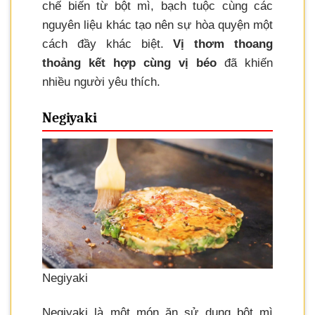
chế biến từ bột mì, bạch tuộc cùng các
nguyên liệu khác tạo nên sự hòa quyện một
cách đầy khác biệt.
Vị thơm thoang
thoảng kết hợp cùng vị béo
đã khiến
nhiều người yêu thích.
Negiyaki
Negiyaki
Negiyaki là một món ăn sử dụng bột mì