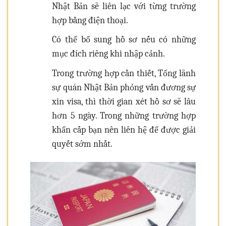
Nhật Bản sẽ liên lạc với từng trường
hợp bằng điện thoại.
Có thể bổ sung hồ sơ nếu có những
mục đích riêng khi nhập cảnh.
Trong trường hợp cần thiết, Tổng lãnh
sự quán Nhật Bản phỏng vấn đương sự
xin visa, thì thời gian xét hồ sơ sẽ lâu
hơn 5 ngày. Trong những trường hợp
khẩn cấp bạn nên liên hệ để được giải
quyết sớm nhất.