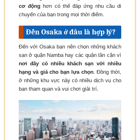
cơ động
hơn có thể đáp ứng nhu cầu di
chuyển của bạn trong mọi thời điểm.
Đến Osaka ở đâu là hợp lý?
Đến với Osaka bạn nên chọn những khách
sạn ở quận Namba hay các quận lân cận vì
nơi đây có nhiều khách sạn với nhiều
hạng và giá cho bạn lựa chọn
. Đồng thời,
ở những khu vực này có nhiều dịch vụ cho
bạn tham quan và vui chơi giải trí.