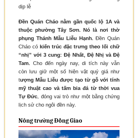
dịp lễ
Đền Quán Cháo nằm gần quốc lộ 1A và
thuộc phường Tây Sơn. Nó là nơi thờ
phụng Thánh Mẫu Liễu Hạnh.
Đền Quán
Cháo có
kiến trúc đặc trưng theo lối chữ
“nhị” với 3 cung: Đệ Nhất, Đệ Nhị và Đệ
Tam.
Cho đến ngày nay, di tích này vẫn
còn lưu giữ một số hiện vật quý giá như
t
ượng Mẫu Liễu được tạo từ gỗ với tính
mỹ thuật cao và tấm bia đá từ thời vua
Tự Đức
, đóng vai trò như một bằng chứng
lịch sử cho ngôi đền này.
Nông trường Đồng Giao