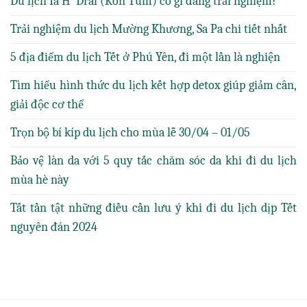
Du lịch Ia H’ Drai (Kon Tum) có gì đáng trải nghiệm?
Trải nghiệm du lịch Mường Khương, Sa Pa chi tiết nhất
5 địa điểm du lịch Tết ở Phú Yên, đi một lần là nghiện
Tìm hiểu hình thức du lịch kết hợp detox giúp giảm cân,
giải độc cơ thể
Trọn bộ bí kíp du lịch cho mùa lễ 30/04 – 01/05
Bảo vệ làn da với 5 quy tắc chăm sóc da khi đi du lịch
mùa hè này
Tất tần tật những điều cần lưu ý khi đi du lịch dịp Tết
nguyên đán 2024