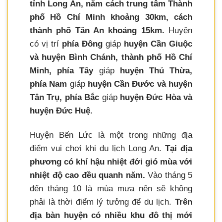
tỉnh Long An, nằm cách trung tâm Thành
phố Hồ Chí Minh khoảng 30km, cách
thành phố Tân An khoảng 15km.
Huyện
có vị trí
phía Đông
giáp
huyện Cần Giuộc
và huyện Bình Chánh, thành phố Hồ Chí
Minh, phía Tây
giáp
huyện Thủ Thừa,
phía Nam
giáp
huyện Cần Đước và huyện
Tân Trụ, phía Bắc
giáp
huyện Đức Hòa và
huyện Đức Huệ.
Huyện Bến Lức là một trong những địa
điểm vui chơi khi du lịch Long An.
Tại địa
phương có khí hậu nhiệt đới gió mùa với
nhiệt độ cao đều quanh năm.
Vào tháng 5
đến tháng 10 là mùa mưa nên sẽ không
phải là thời điểm lý tưởng để du lịch.
Trên
địa bàn huyện có nhiều khu đô thị mới