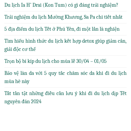
Du lịch Ia H’ Drai (Kon Tum) có gì đáng trải nghiệm?
Trải nghiệm du lịch Mường Khương, Sa Pa chi tiết nhất
5 địa điểm du lịch Tết ở Phú Yên, đi một lần là nghiện
Tìm hiểu hình thức du lịch kết hợp detox giúp giảm cân,
giải độc cơ thể
Trọn bộ bí kíp du lịch cho mùa lễ 30/04 – 01/05
Bảo vệ làn da với 5 quy tắc chăm sóc da khi đi du lịch
mùa hè này
Tất tần tật những điều cần lưu ý khi đi du lịch dịp Tết
nguyên đán 2024