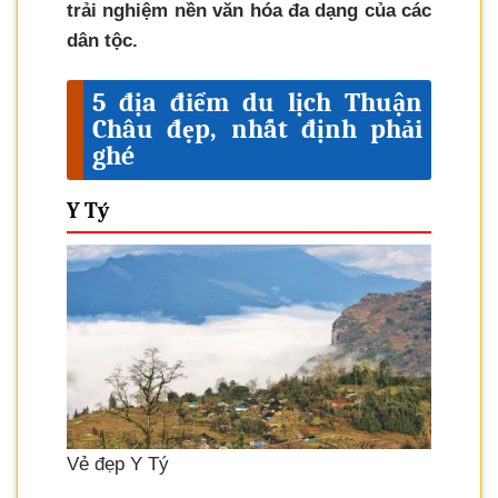
trải nghiệm nền văn hóa đa dạng của các
dân tộc.
5 địa điểm du lịch Thuận
Châu đẹp, nhất định phải
ghé
Y Tý
Vẻ đẹp Y Tý