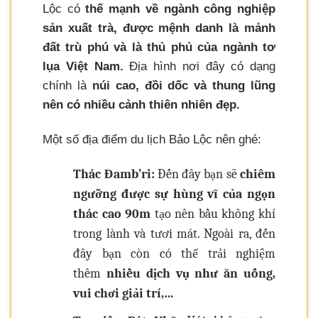
Lộc có
thế mạnh về ngành công nghiệp
sản xuất trà, được mệnh danh là mảnh
đất trù phú và là thủ phủ của ngành tơ
lụa Việt Nam.
Địa hình nơi đây có dạng
chính là
núi cao, đồi dốc và thung lũng
nên có nhiều cảnh thiên nhiên đẹp.
Một số địa điểm du lịch Bảo Lộc nên ghé:
Thác Đamb’ri:
Đến đây bạn sẽ
chiêm
ngưỡng được sự hùng vĩ của ngọn
thác cao 90m
tạo nên bầu không khí
trong lành và tươi mát. Ngoài ra, đến
đây bạn còn có thể trải nghiệm
thêm
nhiều dịch vụ như ăn uống,
vui chơi giải trí,…