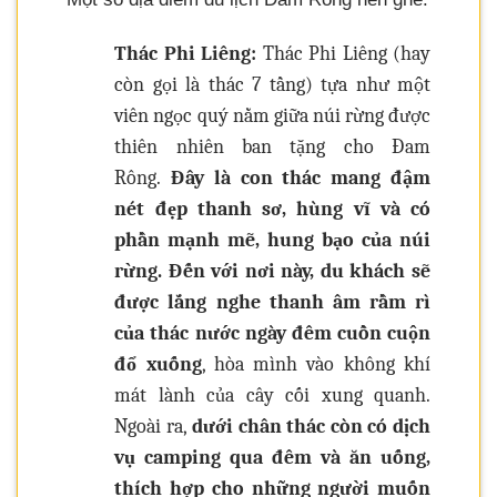
Thác Phi Liêng:
Thác Phi Liêng (hay
còn gọi là thác 7 tầng) tựa như một
viên ngọc quý nằm giữa núi rừng được
thiên nhiên ban tặng cho Đam
Rông.
Đây là con thác mang đậm
nét đẹp thanh sơ, hùng vĩ và có
phần mạnh mẽ, hung bạo của núi
rừng. Đến với nơi này, du khách sẽ
được lắng nghe thanh âm rầm rì
của thác nước ngày đêm cuồn cuộn
đổ xuống
, hòa mình vào không khí
mát lành của cây cối xung quanh.
Ngoài ra,
dưới chân thác còn có dịch
vụ camping qua đêm và ăn uống,
thích hợp cho những người muốn