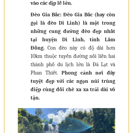
vào các dịp lễ lớn.
Đèo Gia Bắc:
Đèo Gia Bắc (hay còn
gọi là đèo Di Linh) là một trong
những cung đường đèo đẹp nhất
tại huyện Di Linh, tỉnh Lâm
Đồng.
Con đèo này có độ dài hơn
10km thuộc tuyến đường nối liền hai
thành phố du lịch lớn là Đà Lạt và
Phan Thiết.
Phong cảnh nơi đây
tuyệt đẹp với các ngọn núi trùng
điệp cùng đồi chè xa xa trải dài vô
tận.