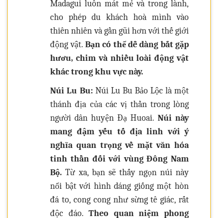
Madagui luôn mát mẻ và trong lành,
cho phép du khách hoà mình vào
thiên nhiên và gần gũi hơn với thế giới
động vật.
Bạn có thể dễ dàng bắt gặp
hươu, chim và nhiều loài động vật
khác trong khu vực này.
Núi Lu Bu:
Núi Lu Bu Bảo Lộc là một
thánh địa của các vị thần trong lòng
người dân huyện Đạ Huoai.
Núi này
mang đậm yếu tố địa linh với ý
nghĩa quan trọng về mặt văn hóa
tinh thần đối với vùng Đông Nam
Bộ.
Từ xa, bạn sẽ thấy ngọn núi này
nổi bật với hình dáng giống một hòn
đá to, cong cong như sừng tê giác, rất
độc đáo.
Theo quan niệm phong