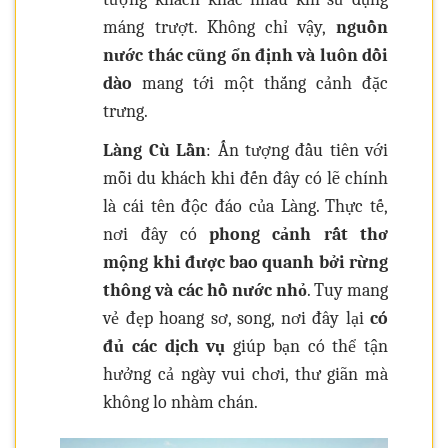
máng trượt. Không chỉ vậy,
nguồn
nước thác cũng ổn định và luôn dồi
dào
mang tới một thắng cảnh đặc
trưng.
Làng Cù Lần
: Ấn tượng đầu tiên với
mỗi du khách khi đến đây có lẽ chính
là cái tên độc đáo của Làng. Thực tế,
nơi đây có
phong cảnh rất thơ
mộng
khi được bao quanh bởi rừng
thông và các hồ nước nhỏ
. Tuy mang
vẻ đẹp hoang sơ, song, nơi đây lại
có
đủ các dịch vụ
giúp bạn có thể tận
hưởng cả ngày vui chơi, thư giãn mà
không lo nhàm chán.