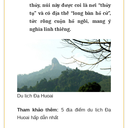
thủy, núi này được coi là nơi “thủy
tụ” và có địa thế “long bàn hổ cứ”,
tức rồng cuộn hổ ngồi, mang ý
nghĩa linh thiêng.
Du lịch Đạ Huoai
Tham khảo thêm:
5 địa điểm du lịch Đạ
Huoai hấp dẫn nhất