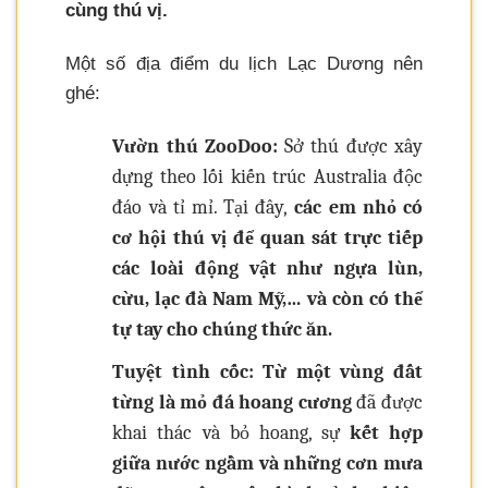
cùng thú vị.
Một số địa điểm du lịch Lạc Dương nên
ghé:
Vườn thú ZooDoo:
Sở thú được xây
dựng theo lối kiến trúc Australia độc
đáo và tỉ mỉ. Tại đây,
các em nhỏ có
cơ hội thú vị để quan sát trực tiếp
các loài động vật như ngựa lùn,
cừu, lạc đà Nam Mỹ,… và còn có thể
tự tay cho chúng thức ăn.
Tuyệt tình cốc: Từ một vùng đất
từng là mỏ đá hoang cương
đã được
khai thác và bỏ hoang, sự
kết hợp
giữa nước ngầm và những cơn mưa