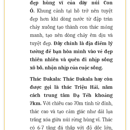
đẹp hùng vĩ của dãy núi Con
Ó.
Khung cảnh tại hồ trở nên tuyệt
đẹp hơn khi dòng nước từ đập tràn
chảy xuống tạo thành con thác mỏng
manh, tạo nên dòng chảy êm dịu và
tuyệt đẹp.
Đây chính là địa điểm lý
tưởng để bạn hòa mình vào vẻ đẹp
thiên nhiên và quên đi nhịp sống
xô bồ, nhộn nhịp của cuộc sống.
Thác Đakala: Thác Đakala hay còn
được gọi là thác Triệu Hải, nằm
cách trung tâm Đạ Tẻh khoảng
7km.
Với chiều cao 70m tính từ đỉnh,
thác cao và tạo cảm giác như dải lụa
trắng xóa giữa núi rừng hùng vĩ. Thác
có 6-7 tầng đá thấp với độ dốc lớn,