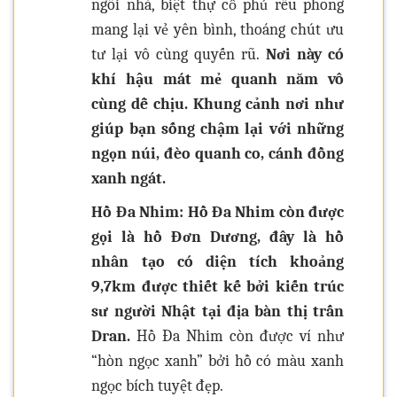
ngôi nhà, biệt thự cổ phủ rêu phong
mang lại vẻ yên bình, thoáng chút ưu
tư lại vô cùng quyến rũ.
Nơi này có
khí hậu mát mẻ quanh năm vô
cùng dễ chịu. Khung cảnh nơi như
giúp bạn sống chậm lại với những
ngọn núi, đèo quanh co, cánh đồng
xanh ngát.
Hồ Đa Nhim: Hồ Đa Nhim còn được
gọi là hồ Đơn Dương, đây là hồ
nhân tạo có diện tích khoảng
9,7km được thiết kế bởi kiến trúc
sư người Nhật tại địa bàn thị trấn
Dran.
Hồ Đa Nhim còn được ví như
“hòn ngọc xanh” bởi hồ có màu xanh
ngọc bích tuyệt đẹp.