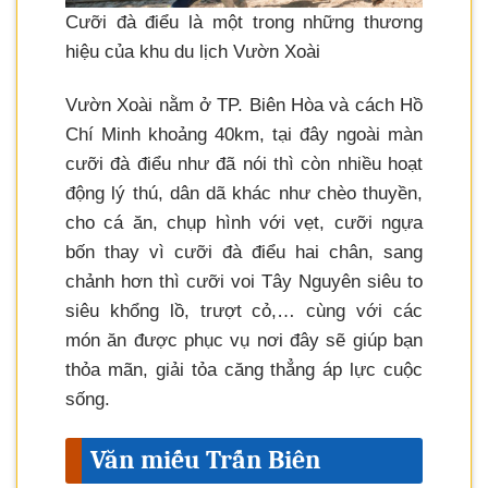
Cưỡi đà điểu là một trong những thương
hiệu của khu du lịch Vườn Xoài
Vườn Xoài nằm ở TP. Biên Hòa và cách Hồ
Chí Minh khoảng 40km, tại đây ngoài màn
cưỡi đà điểu như đã nói thì còn nhiều hoạt
động lý thú, dân dã khác như chèo thuyền,
cho cá ăn, chụp hình với vẹt, cưỡi ngựa
bốn thay vì cưỡi đà điểu hai chân, sang
chảnh hơn thì cưỡi voi Tây Nguyên siêu to
siêu khổng lồ, trượt cỏ,… cùng với các
món ăn được phục vụ nơi đây sẽ giúp bạn
thỏa mãn, giải tỏa căng thẳng áp lực cuộc
sống.
Văn miếu Trấn Biên