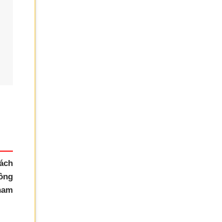
ách
ông
nam