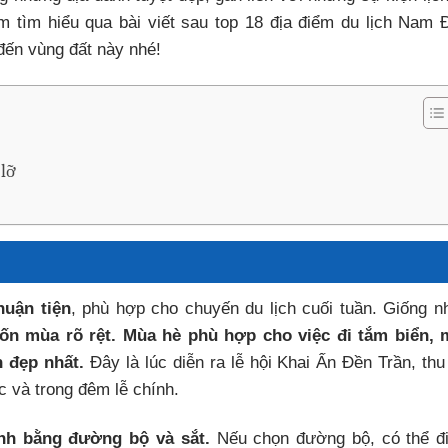
m tìm hiểu qua bài viết sau top 18 địa điểm du lịch Nam 
 đến vùng đất này nhé!
 lỡ
huận tiện
, phù hợp cho chuyến du lịch cuối tuần. Giống n
n mùa rõ rệt. Mùa hè phù hợp cho việc đi tắm biển, 
 đẹp nhất.
Đây là lúc diễn ra lễ hội Khai Ấn Đền Trần, thu
 và trong đêm lễ chính.
nh bằng đường bộ và sắt.
Nếu chọn đường bộ, có thể đ