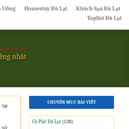
n Uống
Homestay Đà Lạt
Khách Sạn Đà Lạt
Toplist Đà Lạt
iếng nhất
CHUYÊN MỤC BÀI VIẾT
tại
Cà Phê Đà Lạt
(138)
h sử