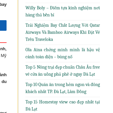
bay
Willy Boly – Điểm tựa kinh nghiệm nơi
hàng thủ bền bỉ
Trải Nghiệm Bay Chất Lượng Với Qatar
Airways Và Bamboo Airways Khi Đặt Vé
Trên Traveloka
ịnh,
Ola Aina chứng minh mình là hậu vệ
, Mỹ
cánh toàn diện – bùng nổ
Top 5 Nông trại đẹp chuẩn Châu Âu free
vé cửa ăn uống phủ phê ở ngay Đà Lạt
ảnh
à du
Top 10 Quán ăn trong hẻm ngon và đông
khách nhất TP. Đà Lạt, Lâm Đồng
Top 15 Homestay view cao đẹp nhất tại
Đà Lạt