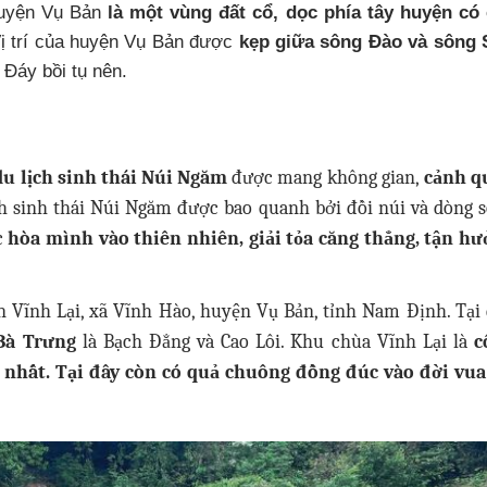
huyện Vụ Bản
là một vùng đất cổ, dọc phía tây huyện có
ị trí của huyện Vụ Bản được
kẹp giữa sông Đào và sông 
Đáy bồi tụ nên.
u lịch sinh thái Núi Ngăm
được mang không gian,
cảnh q
ch sinh thái Núi Ngăm được bao quanh bởi đồi núi và dòng 
c
hòa mình vào thiên nhiên, giải tỏa căng thẳng, tận h
 Vĩnh Lại, xã Vĩnh Hào, huyện Vụ Bản, tỉnh Nam Định. Tại
 Bà Trưng
là Bạch Đẳng và Cao Lôi. Khu chùa Vĩnh Lại là
c
 nhất. Tại đây còn có quả chuông đồng đúc vào đời vu