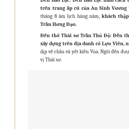
Đền Bảo Lộc: Đền Bảo Lộc nằm cách
trên trang ấp cũ của An Sinh Vương 
tháng 8 âm lịch hàng năm,
khách thập
Trần Hưng Đạo.
Đền thờ Thái sư Trần Thủ Độ:
Đền th
xây dựng trên địa danh cổ Lựu Viên, 
dịp về chầu và yết kiến Vua. Ngôi đền đư
vị Thái sư.