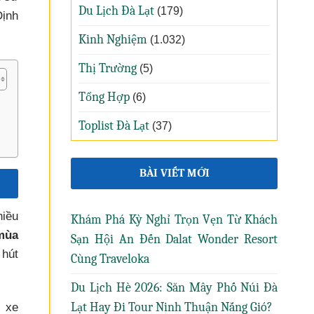
Du Lịch Đà Lạt
(179)
Định
Kinh Nghiệm
(1.032)
Thị Trường
(5)
Tổng Hợp
(6)
Toplist Đà Lạt
(37)
BÀI VIẾT MỚI
hiều
Khám Phá Kỳ Nghỉ Trọn Vẹn Từ Khách
mùa
Sạn Hội An Đến Dalat Wonder Resort
 hút
Cùng Traveloka
Du Lịch Hè 2026: Săn Mây Phố Núi Đà
Lạt Hay Đi Tour Ninh Thuận Nắng Gió?
i xe