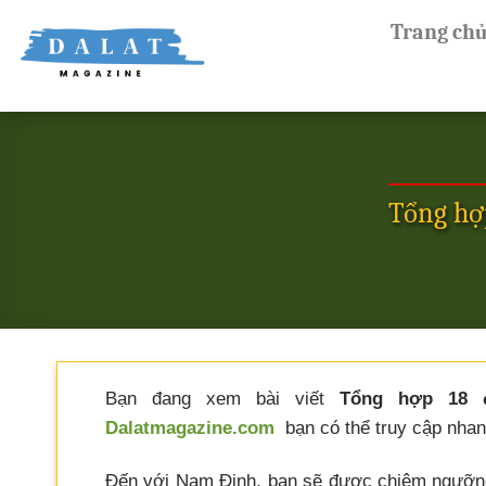
Skip
Trang ch
to
content
Tổng hợp
Bạn đang xem bài viết
Tổng hợp 18 đ
Dalatmagazine.com
bạn có thể truy cập nhanh
Đến với Nam Định, bạn sẽ được chiêm ngưỡng 