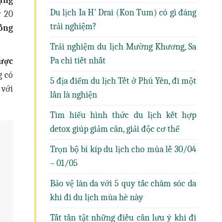
ựng
Du lịch Ia H’ Drai (Kon Tum) có gì đáng
 20
trải nghiệm?
ống
Trải nghiệm du lịch Mường Khương, Sa
Pa chi tiết nhất
được
g có
5 địa điểm du lịch Tết ở Phú Yên, đi một
 với
lần là nghiện
Tìm hiểu hình thức du lịch kết hợp
detox giúp giảm cân, giải độc cơ thể
Trọn bộ bí kíp du lịch cho mùa lễ 30/04
– 01/05
Bảo vệ làn da với 5 quy tắc chăm sóc da
khi đi du lịch mùa hè này
Tất tần tật những điều cần lưu ý khi đi