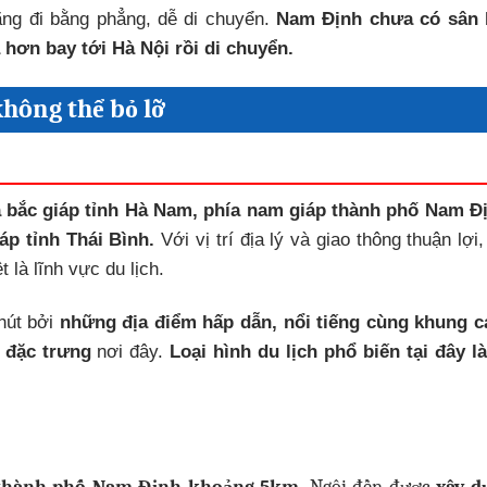
ãng đi bằng phẳng, dễ di chuyển.
Nam Định chưa có sân 
hơn bay tới Hà Nội rồi di chuyển.
hông thể bỏ lỡ
 bắc giáp tỉnh Hà Nam, phía nam giáp thành phố Nam Đ
áp tỉnh Thái Bình.
Với vị trí địa lý và giao thông thuận lợi
t là lĩnh vực du lịch.
hút bởi
những địa điểm hấp dẫn, nổi tiếng cùng khung c
 đặc trưng
nơi đây.
Loại hình du lịch phổ biến tại đây l