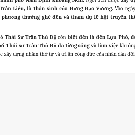
 thành phố Nam Định khoảng 5km.
Ngôi đền được
xây d
Trần Liễu, là thân sinh của Hưng Đạo Vương.
Vào ngày
 phương thường ghé đến và tham dự lễ hội truyền th
ờ Thái Sư Trần Thủ Độ
còn
biết đến là đền Lựu Phố, 
nơi Thái sư Trần Thủ Độ đã từng sống và làm việc
khi ôn
ợc xây dựng nhằm thờ tự và tri ân công đức của nhân dân đối