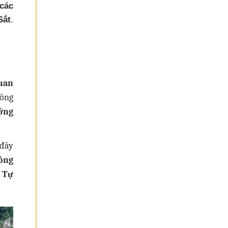
 các
Sắt
.
uan
sông
ưởng
 đây
ông
a Tự