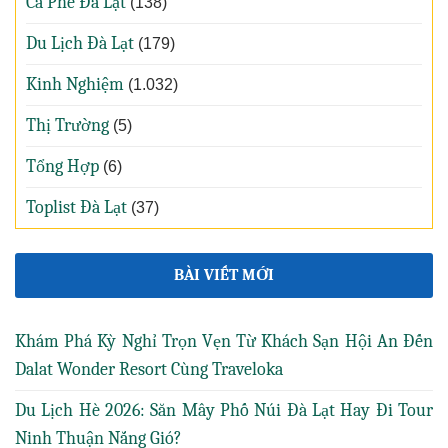
Cà Phê Đà Lạt
(138)
Du Lịch Đà Lạt
(179)
Kinh Nghiệm
(1.032)
Thị Trường
(5)
Tổng Hợp
(6)
Toplist Đà Lạt
(37)
BÀI VIẾT MỚI
Khám Phá Kỳ Nghỉ Trọn Vẹn Từ Khách Sạn Hội An Đến
Dalat Wonder Resort Cùng Traveloka
Du Lịch Hè 2026: Săn Mây Phố Núi Đà Lạt Hay Đi Tour
Ninh Thuận Nắng Gió?