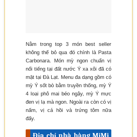
Nằm trong top 3 món best seller
không thể bỏ qua đó chính là Pasta
Carbonara. Món mỳ ngon chuẩn vị
nổi tiếng tại đất nước Ý xa xôi đã có
mặt tại Đà Lạt. Menu đa dạng gồm có
mỳ Ý sốt bò bằm truyền thống, mỳ Ý
4 loại phô mai béo ngậy, mỳ Ý mực
đen vị lạ mà ngon. Ngoài ra còn có vị
nấm, vị cá hồi và trứng tôm nữa
đấy.
Địa chỉ nhà hàng MiMi