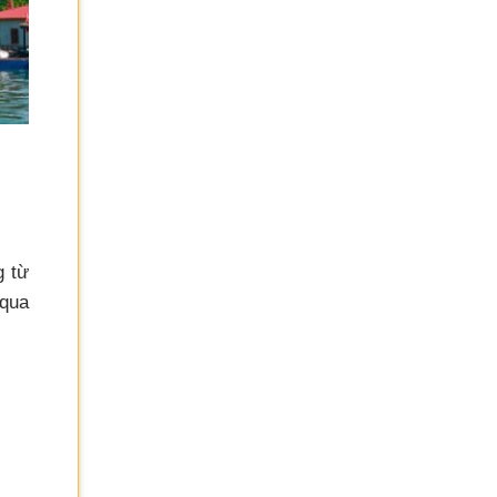
g từ
 qua