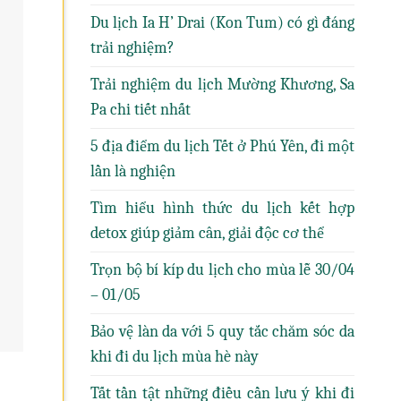
Du lịch Ia H’ Drai (Kon Tum) có gì đáng
trải nghiệm?
Trải nghiệm du lịch Mường Khương, Sa
Pa chi tiết nhất
5 địa điểm du lịch Tết ở Phú Yên, đi một
lần là nghiện
Tìm hiểu hình thức du lịch kết hợp
detox giúp giảm cân, giải độc cơ thể
Trọn bộ bí kíp du lịch cho mùa lễ 30/04
– 01/05
Bảo vệ làn da với 5 quy tắc chăm sóc da
khi đi du lịch mùa hè này
Tất tần tật những điều cần lưu ý khi đi