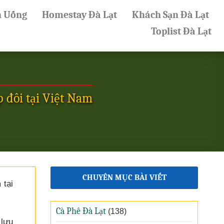
n Uống
Homestay Đà Lạt
Khách Sạn Đà Lạt
Toplist Đà Lạt
 đôi tại Việt Nam
CHUYÊN MỤC BÀI VIẾT
m
tại
Cà Phê Đà Lạt
(138)
 lưu