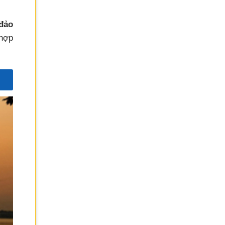
 đảo
 hợp