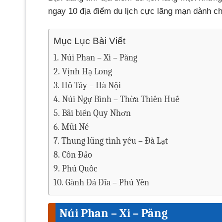
ngay 10 địa điểm du lịch cực lãng mạn dành ch
Mục Lục Bài Viết
Núi Phan – Xi – Păng
Vịnh Hạ Long
Hồ Tây – Hà Nội
Núi Ngự Bình – Thừa Thiên Huế
Bãi biển Quy Nhơn
Mũi Né
Thung lũng tình yêu – Đà Lạt
Côn Đảo
Phú Quốc
Gành Đá Đĩa – Phú Yên
Núi Phan – Xi – Păng