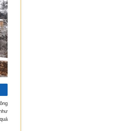
hông
 như
 quá