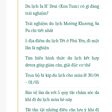
Du lịch Ia H’ Drai (Kon Tum) có gì đáng
trải nghiệm?
Trải nghiệm du lịch Mường Khương, Sa
Pa chi tiết nhất
5 địa điểm du lịch Tết ở Phú Yên, đi một
lần là nghiện
Tìm hiểu hình thức du lịch kết hợp
detox giúp giảm cân, giải độc cơ thể
Trọn bộ bí kíp du lịch cho mùa lễ 30/04
– 01/05
Bảo vệ làn da với 5 quy tắc chăm sóc da
khi đi du lịch mùa hè này
Tất tần tật những điều cần lưu ý khi đi