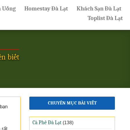
n Uống
Homestay Đà Lạt
Khách Sạn Đà Lạt
Toplist Đà Lạt
ên biết
CHUYÊN MỤC BÀI VIẾT
bạn
Cà Phê Đà Lạt
(138)
 rất