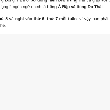
ung Đông, nằm ở
bờ đông nam Địa Trung Hải
và giáp với 
dụng 2 ngôn ngữ chính là
tiếng Ả Rập và tiếng Do Thái
.
hứ 5
và
nghỉ vào thứ 6, thứ 7 mỗi tuần
, vì vậy bạn phải
nhé.