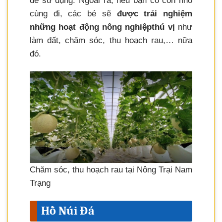
để sử dụng. Ngoài ra, nếu bạn có con nhỏ
cùng đi, các bé sẽ
được trải nghiệm
những hoạt động nông nghiệp
thú vị
như
làm đất, chăm sóc, thu hoạch rau,… nữa
đó.
Chăm sóc, thu hoạch rau tại Nông Trại Nam
Trạng
Hồ Núi Đá