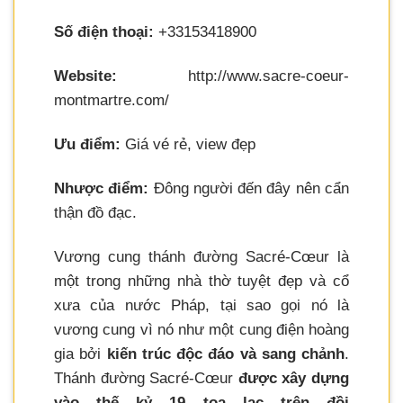
Số điện thoại:
+33153418900
Website:
http://www.sacre-coeur-
montmartre.com/
Ưu điểm:
Giá vé rẻ, view đẹp
Nhược điểm:
Đông người đến đây nên cẩn
thận đồ đạc.
Vương cung thánh đường Sacré-Cœur là
một trong những nhà thờ tuyệt đẹp và cổ
xưa của nước Pháp, tại sao gọi nó là
vương cung vì nó như một cung điện hoàng
gia bởi
kiến trúc độc đáo và sang chảnh
.
Thánh đường Sacré-Cœur
được xây dựng
vào thế kỷ 19 tọa lạc trên đồi