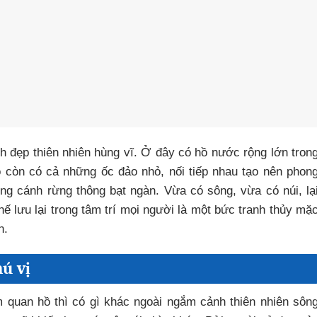
nh đẹp thiên nhiên hùng vĩ. Ở đây có hồ nước rộng lớn tron
ồ còn có cả những ốc đảo nhỏ, nối tiếp nhau tạo nên phon
ng cánh rừng thông bạt ngàn. Vừa có sông, vừa có núi, lạ
hế lưu lại trong tâm trí mọi người là một bức tranh thủy mặ
n.
ú vị
 quan hồ thì có gì khác ngoài ngắm cảnh thiên nhiên sôn