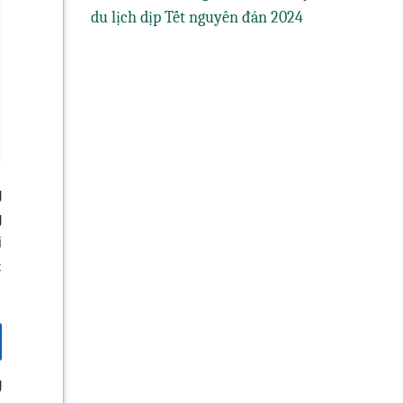
du lịch dịp Tết nguyên đán 2024
g
g
i
c
g