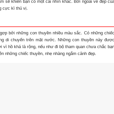
m sẽ khiến bạn có một cái nhìn khác. Bởi ngoài vẻ đẹp củ
 cực kì thú vị.
gợp bởi những con thuyền nhiều màu sắc. Có những chiế
ng di chuyển trên mặt nước. Những con thuyền này đượ
 vì hồ khá là rộng, nếu như đi bộ tham quan chưa chắc bạ
 lên những chiếc thuyền, nhẹ nhàng ngắm cảnh đẹp.