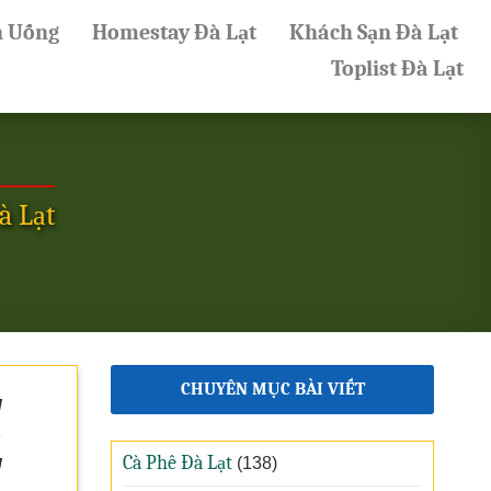
n Uống
Homestay Đà Lạt
Khách Sạn Đà Lạt
Toplist Đà Lạt
à Lạt
CHUYÊN MỤC BÀI VIẾT
g
.
u
Cà Phê Đà Lạt
(138)