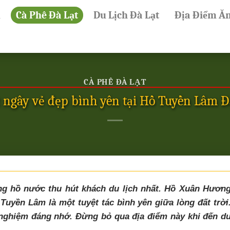
ủ
Cà Phê Đà Lạt
Du Lịch Đà Lạt
Địa Điểm Ă
CÀ PHÊ ĐÀ LẠT
 ngây vẻ đẹp bình yên tại Hồ Tuyền Lâm Đ
g hồ nước thu hút khách du lịch nhất. Hồ Xuân Hươn
Tuyền Lâm là một tuyệt tác bình yên giữa lòng đất trời
 nghiệm đáng nhớ. Đừng bỏ qua địa điểm này khi đến d