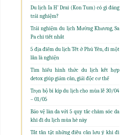
Du lịch Ia H’ Drai (Kon Tum) có gì đáng
trải nghiệm?
Trải nghiệm du lịch Mường Khương, Sa
Pa chi tiết nhất
5 địa điểm du lịch Tết ở Phú Yên, đi một
lần là nghiện
Tìm hiểu hình thức du lịch kết hợp
detox giúp giảm cân, giải độc cơ thể
Trọn bộ bí kíp du lịch cho mùa lễ 30/04
– 01/05
Bảo vệ làn da với 5 quy tắc chăm sóc da
khi đi du lịch mùa hè này
Tất tần tật những điều cần lưu ý khi đi