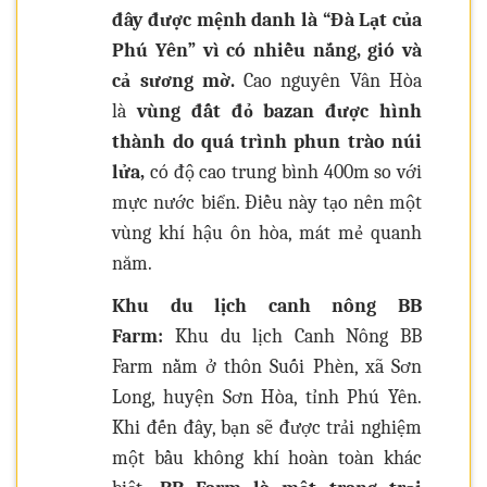
đây được mệnh danh là “Đà Lạt của
Phú Yên” vì có nhiều nắng, gió và
cả sương mờ.
Cao nguyên Vân Hòa
là
vùng đất đỏ bazan được hình
thành do quá trình phun trào núi
lửa,
có độ cao trung bình 400m so với
mực nước biển. Điều này tạo nên một
vùng khí hậu ôn hòa, mát mẻ quanh
năm.
Khu du lịch canh nông BB
Farm:
Khu du lịch Canh Nông BB
Farm nằm ở thôn Suối Phèn, xã Sơn
Long, huyện Sơn Hòa, tỉnh Phú Yên.
Khi đến đây, bạn sẽ được trải nghiệm
một bầu không khí hoàn toàn khác