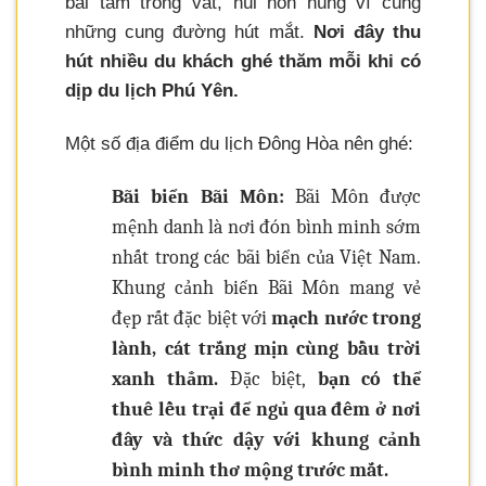
bãi tắm trong vắt, núi non hùng vĩ cùng
những cung đường hút mắt.
Nơi đây thu
hút nhiều du khách ghé thăm mỗi khi có
dịp du lịch Phú Yên.
Một số địa điểm du lịch Đông Hòa nên ghé:
Bãi biển Bãi Môn:
Bãi Môn được
mệnh danh là nơi đón bình minh sớm
nhất trong các bãi biển của Việt Nam.
Khung cảnh biển Bãi Môn mang vẻ
đẹp rất đặc biệt với
mạch nước trong
lành, cát trắng mịn cùng bầu trời
xanh thẳm.
Đặc biệt,
bạn có thể
thuê lều trại để ngủ qua đêm ở nơi
đây và thức dậy với khung cảnh
bình minh thơ mộng trước mắt.