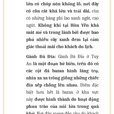
lớn có chóp nón khổng lồ, nơi đây
có cồn cát khá lớn và trải dài,
còn
có những hàng phi lao xanh ngắt, cao
ngút.
Không khí tại Hòn Yến khá
mát mẻ và trong lành bởi được bao
phủ nhiều cây xanh đem lại cảm
giác thoải mái cho khách du lịch.
Gành Đá Đĩa:
Gành Đá Đĩa ở Tuy
An
là một đoạn bờ biển, trên đó có
các cột đá bazan hình lăng trụ,
nhìn xa xa trông giống những chiếc
đĩa xếp chồng lên nhau.
Điểm đặc
biệt hơn hết là bazan ở khu vực
này
được hình thành do hoạt động
phun trào của núi lửa trong quá
khứ
. Nơi đây mang đến cho du khách