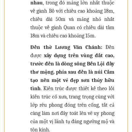
nhau
, trong đó mảng lớn nhất thuộc
về gành Bồ với chiều cao khoảng 18m,
chiều dài 50m và mảng nhỏ nhất
thuộc về gành Quan có chiều dài tầm
18m và chiều cao khoảng 15m.
Đền thờ Lương Văn Chánh:
Đền
được
xây dựng trên vùng đất cao,
trước đền là dòng sông Bến Lội đầy
thơ mộng, phía sau đền là núi Cấm
tạo nên một vẻ đẹp sơn thủy hữu
tình
. Kiến trúc được thiết kế theo lối
kiến trúc cổ xưa, trang trọng cùng với
lớp rêu phong đóng trên cổng, tất cả
càng làm nơi đây toát lên vẽ uy phong
của một vị lãnh tụ đáng ngưỡng mộ và
tôn kính.