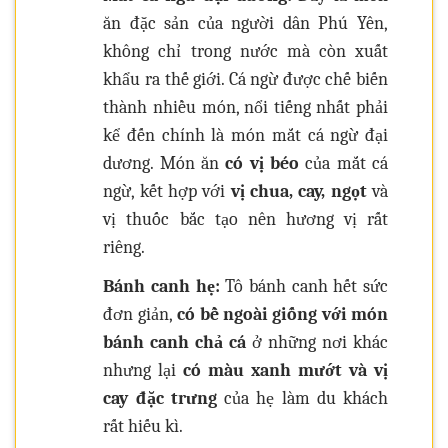
ăn đặc sản của người dân Phú Yên,
không chỉ trong nước mà còn xuất
khẩu ra thế giới. Cá ngừ được chế biến
thành nhiều món, nổi tiếng nhất phải
kể đến chính là món mắt cá ngừ đại
dương. Món ăn
có vị béo
của mắt cá
ngừ, kết hợp với
vị chua, cay, ngọt
và
vị thuốc bắc tạo nên hương vị rất
riêng.
Bánh canh hẹ:
Tô bánh canh hết sức
đơn giản,
có bề ngoài giống với món
bánh canh chả cá
ở những nơi khác
nhưng lại
có màu xanh mướt và vị
cay đặc trưng
của hẹ làm du khách
rất hiếu kì.