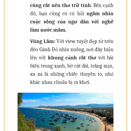
cũng rất nên thơ trữ tình
. Bên cạnh
đó, bạn cũng có có hội
ngắm nhìn
cuộc sống của ngư dân với nghề
làm nước mắm.
Vũng Lắm:
Với view tuyệt đẹp từ trên
đèo Gành Đỏ nhìn xuống, nơi đây hiện
lên với
khung cảnh rất thơ
với bãi
biển trong xanh, bờ cát dài, trắng mịn,
xa xa là những chiếc thuyền to, nhỏ
khác nhau chuẩn bị ra khơi.