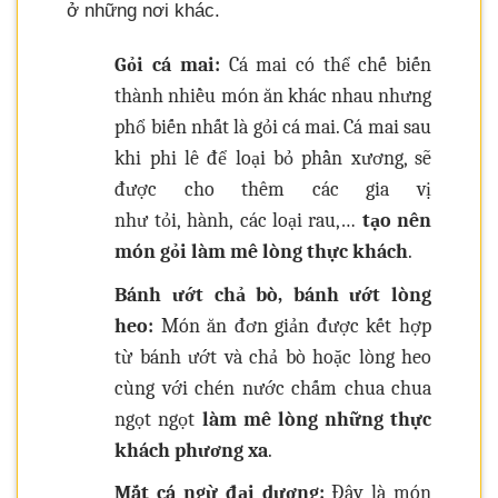
ở những nơi khác.
Gỏi cá mai:
Cá mai có thể chế biến
thành nhiều món ăn khác nhau nhưng
phổ biến nhất là gỏi cá mai. Cá mai sau
khi phi lê để loại bỏ phần xương, sẽ
được cho thêm các gia vị
như tỏi, hành, các loại rau,…
tạo nên
món gỏi làm mê lòng thực khách
.
Bánh ướt chả bò, bánh ướt lòng
heo:
Món ăn đơn giản được kết hợp
từ bánh ướt và chả bò hoặc lòng heo
cùng với chén nước chấm chua chua
ngọt ngọt
làm mê lòng những thực
khách phương xa
.
Mắt cá ngừ đại dương:
Đây là món