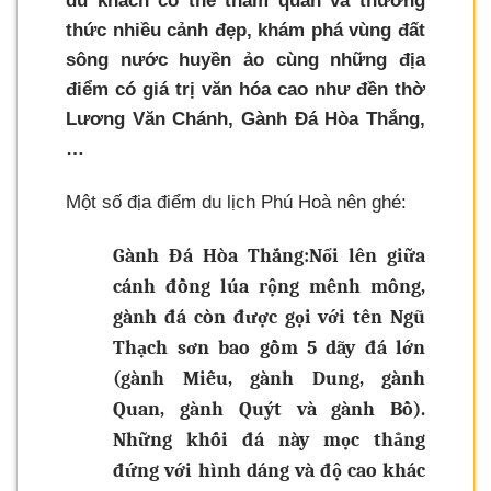
du khách có thể tham quan và thưởng
thức nhiều cảnh đẹp, khám phá vùng đất
sông nước huyền ảo cùng những địa
điểm có giá trị văn hóa cao như đền thờ
Lương Văn Chánh, Gành Đá Hòa Thắng,
…
Một số địa điểm du lịch Phú Hoà nên ghé:
Gành Đá Hòa Thắng:
Nổi lên giữa
cánh đồng lúa rộng mênh mông,
gành đá còn được gọi với tên Ngũ
Thạch sơn bao gồm 5 dãy đá lớn
(gành Miễu, gành Dung, gành
Quan, gành Quýt và gành Bồ).
Những khối đá này mọc thẳng
đứng với hình dáng và độ cao khác