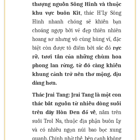
thượng nguồn Sông Hinh và thuộc
khu vực buôn Kit
, thác H’Ly Sông
Hinh nhanh chóng sẽ khiến bạn
choáng ngợp bởi vẻ đẹp thiên nhiên
hoang sơ nhưng vô cùng hùng vĩ, đặc
biệt còn được tô điểm bởi sắc đỏ
rực
rỡ, tươi tắn của những chùm hoa
phong lan rừng, từ đó càng khiến
khung cảnh trở nên thơ mộng, dịu
dàng hơn.
Thác Jrai Tang: Jrai Tang là một con
thác bắt nguồn từ nhiều dòng suối
trên dãy Hòn Đen đổ về
, nằm trên
suối Trol Na, thuộc địa phận buôn Ly
và có nhiều ngọn núi bao bọc xung
quanh. Chính nhờ thế, bên cạnh không