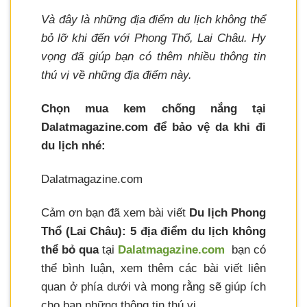
Và đây là những địa điểm du lịch không thể
bỏ lỡ khi đến với Phong Thổ, Lai Châu. Hy
vọng đã giúp bạn có thêm nhiều thông tin
thú vị về những địa điểm này.
Chọn mua kem chống nắng tại
Dalatmagazine.com để bảo vệ da khi đi
du lịch nhé:
Dalatmagazine.com
Cảm ơn bạn đã xem bài viết
Du lịch Phong
Thổ (Lai Châu): 5 địa điểm du lịch không
thể bỏ qua
tại
Dalatmagazine.com
bạn có
thể bình luận, xem thêm các bài viết liên
quan ở phía dưới và mong rằng sẽ giúp ích
cho bạn những thông tin thú vị.