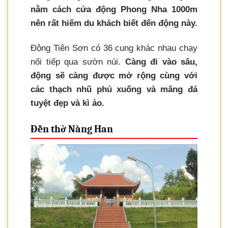
nằm cách cửa động Phong Nha 1000m
nên rất hiếm du khách biết đến động này.
Động Tiên Sơn có 36 cung khác nhau chạy
nối tiếp qua sườn núi.
Càng đi vào sâu,
động sẽ càng được mở rộng cùng với
các thạch nhũ phủ xuống và măng đá
tuyệt đẹp và kì ảo.
Đền thờ Nàng Han