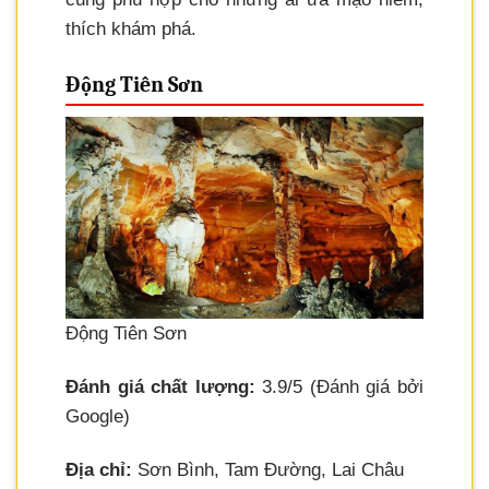
thích khám phá.
Động Tiên Sơn
Động Tiên Sơn
Đánh giá chất lượng:
3.9/5 (Đánh giá bởi
Google)
Địa chỉ:
Sơn Bình, Tam Đường, Lai Châu