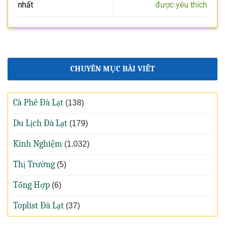
nhất
được yêu thích
CHUYÊN MỤC BÀI VIẾT
Cà Phê Đà Lạt
(138)
Du Lịch Đà Lạt
(179)
Kinh Nghiệm
(1.032)
Thị Trường
(5)
Tổng Hợp
(6)
Toplist Đà Lạt
(37)