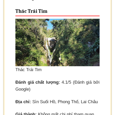
Thác Trái Tim
Thác Trái Tim
Đánh giá chất lượng:
4.1/5 (Đánh giá bởi
Google)
Địa chỉ:
Sìn Suối Hồ, Phong Thổ, Lai Châu
Giá thành:
Không mất chi phí tham quan