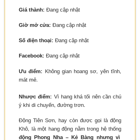
Giá thành:
Đang cập nhật
Giờ mở cửa:
Đang cập nhật
Số điện thoại:
Đang cập nhật
Facebook:
Đang cập nhật
Ưu điểm:
Không gian hoang sơ, yên tĩnh,
mát mẻ.
Nhược điểm:
Vì hang khá tối nên cần chú
ý khi di chuyển, đường trơn.
Động Tiên Sơn, hay còn được gọi là động
Khô, là một hang động nằm trong hệ thống
động Phong Nha – Kẻ Bàng nhưng vì