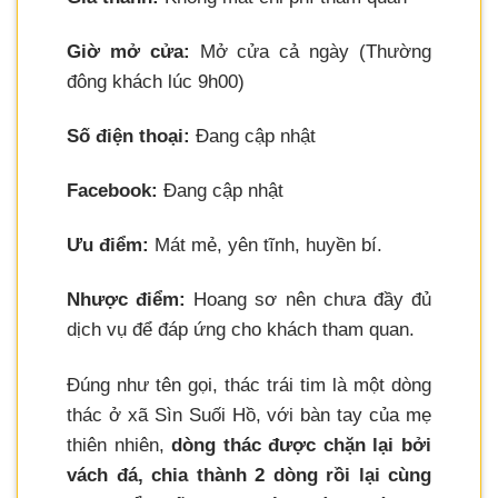
Giờ mở cửa:
Mở cửa cả ngày (Thường
đông khách lúc 9h00)
Số điện thoại:
Đang cập nhật
Facebook:
Đang cập nhật
Ưu điểm:
Mát mẻ, yên tĩnh, huyền bí.
Nhược điểm:
Hoang sơ nên chưa đầy đủ
dịch vụ để đáp ứng cho khách tham quan.
Đúng như tên gọi, thác trái tim là một dòng
thác ở xã Sìn Suối Hồ, với bàn tay của mẹ
thiên nhiên,
dòng thác được chặn lại bởi
vách đá, chia thành 2 dòng rồi lại cùng