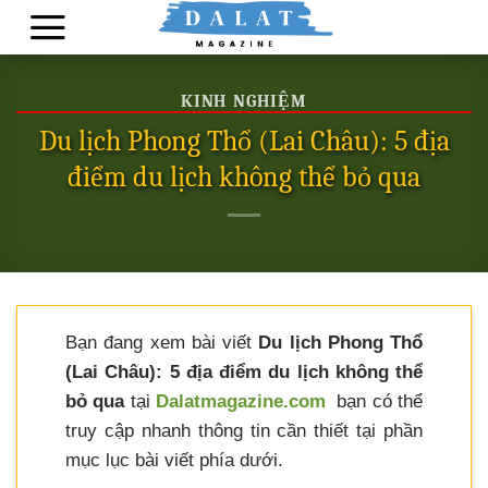
Skip
to
content
KINH NGHIỆM
Du lịch Phong Thổ (Lai Châu): 5 địa
điểm du lịch không thể bỏ qua
Bạn đang xem bài viết
Du lịch Phong Thổ
(Lai Châu): 5 địa điểm du lịch không thể
bỏ qua
tại
Dalatmagazine.com
bạn có thể
truy cập nhanh thông tin cần thiết tại phần
mục lục bài viết phía dưới.