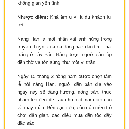
không gian yên tĩnh.
Nhược điểm:
Khá âm u vì ít du khách lui
tới.
Nàng Han là một nhân vật anh hùng trong
truyền thuyết của cả đồng bào dân tộc Thái
trắng ở Tây Bắc. Nàng được người dân lập
đền thờ và tôn sùng như một vị thần.
Ngày 15 tháng 2 hàng năm được chọn làm
lễ hội nàng Han, người dân bản địa vào
ngày này sẽ dâng hương, nông sản, thực
phẩm lên đền để cầu cho một năm bình an
và may mắn. Bên cạnh đó, còn có nhiều trò
chơi dân gian, các điệu múa dân tộc đầy
đặc sắc.