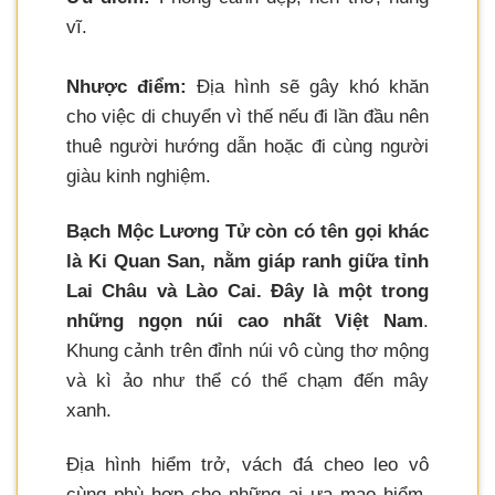
vĩ.
Nhược điểm:
Địa hình sẽ gây khó khăn
cho việc di chuyển vì thế nếu đi lần đầu nên
thuê người hướng dẫn hoặc đi cùng người
giàu kinh nghiệm.
Bạch Mộc Lương Tử còn có tên gọi khác
là Ki Quan San, nằm giáp ranh giữa tỉnh
Lai Châu và Lào Cai. Đây là một trong
những ngọn núi cao nhất Việt Nam
.
Khung cảnh trên đỉnh núi vô cùng thơ mộng
và kì ảo như thể có thể chạm đến mây
xanh.
Địa hình hiểm trở, vách đá cheo leo vô
cùng phù hợp cho những ai ưa mạo hiểm,