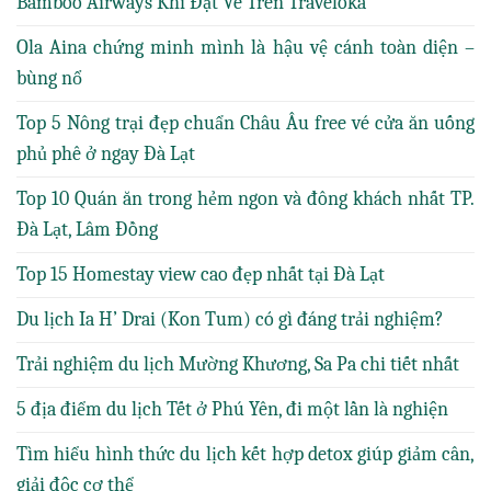
Bamboo Airways Khi Đặt Vé Trên Traveloka
Ola Aina chứng minh mình là hậu vệ cánh toàn diện –
bùng nổ
Top 5 Nông trại đẹp chuẩn Châu Âu free vé cửa ăn uống
phủ phê ở ngay Đà Lạt
Top 10 Quán ăn trong hẻm ngon và đông khách nhất TP.
Đà Lạt, Lâm Đồng
Top 15 Homestay view cao đẹp nhất tại Đà Lạt
Du lịch Ia H’ Drai (Kon Tum) có gì đáng trải nghiệm?
Trải nghiệm du lịch Mường Khương, Sa Pa chi tiết nhất
5 địa điểm du lịch Tết ở Phú Yên, đi một lần là nghiện
Tìm hiểu hình thức du lịch kết hợp detox giúp giảm cân,
giải độc cơ thể