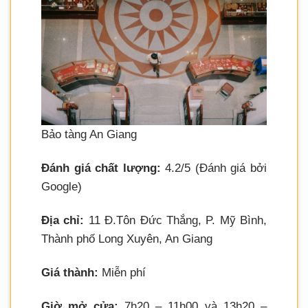
Bảo tàng An Giang
Đánh giá chất lượng:
4.2/5 (Đánh giá bởi
Google)
Địa chỉ:
11 Đ.Tôn Đức Thắng, P. Mỹ Bình,
Thành phố Long Xuyên, An Giang
Giá thành:
Miễn phí
Giờ mở cửa:
7h20 – 11h00 và 13h20 –