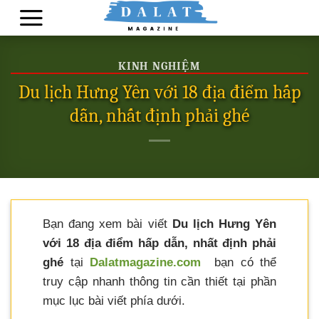
Skip
to
content
KINH NGHIỆM
Du lịch Hưng Yên với 18 địa điểm hấp
dẫn, nhất định phải ghé
Bạn đang xem bài viết
Du lịch Hưng Yên
với 18 địa điểm hấp dẫn, nhất định phải
ghé
tại
Dalatmagazine.com
bạn có thể
truy cập nhanh thông tin cần thiết tại phần
mục lục bài viết phía dưới.