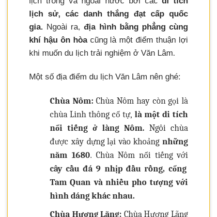
lịch trong và ngoài nước bởi các
di tích
lịch sử, các danh thắng đạt cấp quốc
gia.
Ngoài ra,
địa hình bằng phẳng cùng
khí hậu ôn hòa
cũng là một điểm thuận lợi
khi muốn du lịch trải nghiệm ở Văn Lâm.
Một số địa điểm du lịch Văn Lâm nên ghé:
Chùa Nôm:
Chùa Nôm hay còn gọi là
chùa Linh thông cổ tự,
là một di tích
nổi tiếng ở làng Nôm.
Ngôi chùa
được xây dựng lại vào khoảng
những
năm 1680
. Chùa Nôm nổi tiếng với
cây cầu đá 9 nhịp đầu rồng, cổng
Tam Quan và nhiều pho tượng với
hình dáng khác nhau.
Chùa Hương Lãng:
Chùa Hương Lãng