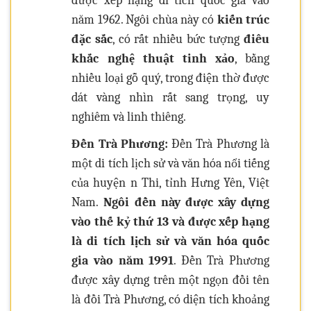
được xếp hạng di tích quốc gia vào
năm 1962. Ngôi chùa này có
kiến trúc
đặc sắc
, có rất nhiều bức tượng
điêu
khắc nghệ thuật tinh xảo
, bằng
nhiều loại gỗ quý, trong điện thờ được
dát vàng nhìn rất sang trọng, uy
nghiêm và linh thiêng.
Đền Trà Phương:
Đền Trà Phương là
một di tích lịch sử và văn hóa nổi tiếng
của huyện n Thi, tỉnh Hưng Yên, Việt
Nam.
Ngôi đền này được xây dựng
vào thế kỷ thứ 13 và được xếp hạng
là di tích lịch sử và văn hóa quốc
gia vào năm 1991
. Đền Trà Phương
được xây dựng trên một ngọn đồi tên
là đồi Trà Phương, có diện tích khoảng