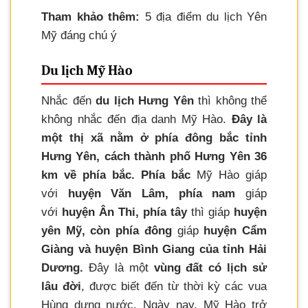
Tham khảo thêm:
5 địa điểm du lịch Yên
Mỹ đáng chú ý
Du lịch Mỹ Hào
Nhắc đến
du lịch Hưng Yên
thì không thể
không nhắc đến địa danh Mỹ Hào.
Đây là
một thị xã nằm ở phía đông bắc tỉnh
Hưng Yên, cách thành phố Hưng Yên 36
km về phía bắc.
Phía bắc
Mỹ Hào giáp
với
huyện Văn Lâm, phía nam
giáp
với
huyện Ân Thi, phía tây
thì giáp
huyện
yên Mỹ, còn phía đông
giáp
huyện Cẩm
Giàng và huyện Bình Giang của tỉnh Hải
Dương.
Đây là một
vùng đất có lịch sử
lâu đời
, được biết đến từ thời kỳ các vua
Hùng dựng nước. Ngày nay, Mỹ Hào trở