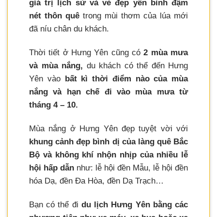
giá trị lịch sử và vẻ đẹp yên bình đậm
nét thôn quê
trong mùi thơm của lúa mới
đã níu chân du khách.
Thời tiết ở Hưng Yên cũng có
2 mùa mưa
và mùa nắng,
du khách có thể đến Hưng
Yên vào
bất kì thời điểm nào của mùa
nắng và hạn chế đi vào mùa mưa từ
tháng 4 – 10.
Mùa nắng ở Hưng Yên đẹp tuyệt vời với
khung cảnh đẹp bình dị của làng quê Bắc
Bộ và không khí nhộn nhịp của nhiều lễ
hội hấp dẫn
như: lễ hội đền Mẫu, lễ hội đền
hóa Dạ, đền Đa Hòa, đền Dạ Trạch…
Bạn có thể đi
du lịch Hưng Yên bằng các