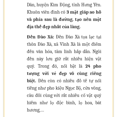
Dân, huyện Kim Động, tỉnh Hưng Yên.
Khuôn viên đình có
3 mặt giáp ao hồ
và phía sau là đường, tạo nên một
địa thế đẹp nhất của làng.
Đền Đào Xá:
Đền Đào Xá tọa lạc tại
thôn Đào Xá, xã Vĩnh Xá là một điểm
đến văn hóa, tâm linh hấp dẫn. Ngôi
đền này lưu giữ rất nhiều hiện vật
quý. Trong đó, nổi bật là
24 pho
tượng với vẻ đẹp vô cùng riêng
biệt.
Đền còn có nhiều đồ tế tự nổi
tiếng như pho kiệu Ngọc Bộ, cửa võng,
câu đối cùng với rất nhiều cổ vật quý
hiếm như lọ độc bình, lọ hoa, bát
hương,…