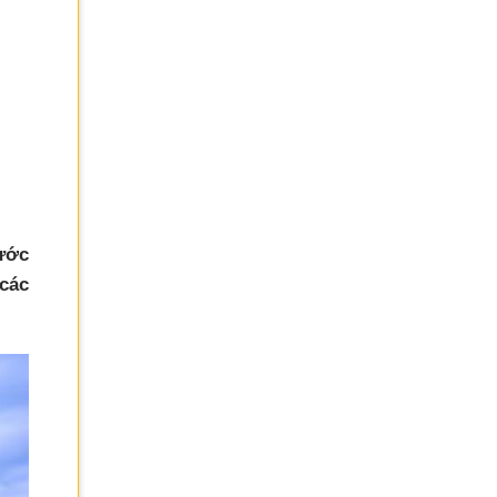
ước
các