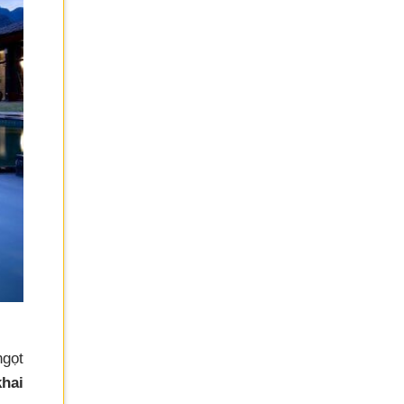
ngọt
khai