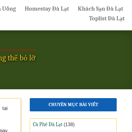
n Uống
Homestay Đà Lạt
Khách Sạn Đà Lạt
Toplist Đà Lạt
g thể bỏ lỡ
CHUYÊN MỤC BÀI VIẾT
tại
Cà Phê Đà Lạt
(138)
Ngay