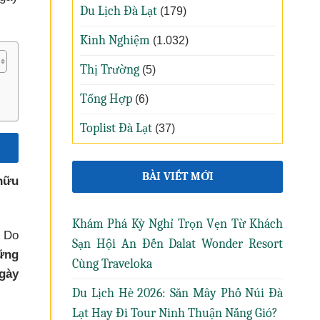
Du Lịch Đà Lạt
(179)
Kinh Nghiệm
(1.032)
Thị Trường
(5)
Tổng Hợp
(6)
Toplist Đà Lạt
(37)
BÀI VIẾT MỚI
hữu
Khám Phá Kỳ Nghỉ Trọn Vẹn Từ Khách
. Do
Sạn Hội An Đến Dalat Wonder Resort
ững
Cùng Traveloka
gày
Du Lịch Hè 2026: Săn Mây Phố Núi Đà
Lạt Hay Đi Tour Ninh Thuận Nắng Gió?