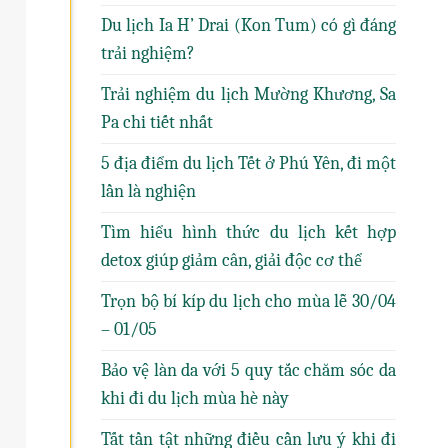
Du lịch Ia H’ Drai (Kon Tum) có gì đáng
trải nghiệm?
Trải nghiệm du lịch Mường Khương, Sa
Pa chi tiết nhất
5 địa điểm du lịch Tết ở Phú Yên, đi một
lần là nghiện
Tìm hiểu hình thức du lịch kết hợp
detox giúp giảm cân, giải độc cơ thể
Trọn bộ bí kíp du lịch cho mùa lễ 30/04
– 01/05
Bảo vệ làn da với 5 quy tắc chăm sóc da
khi đi du lịch mùa hè này
Tất tần tật những điều cần lưu ý khi đi