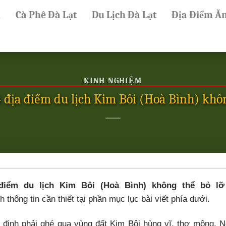
ủ
Cà Phê Đà Lạt
Du Lịch Đà Lạt
Địa Điểm Ă
KINH NGHIỆM
 địa điểm du lịch Kim Bôi (Hoà Bình) khôn
điểm du lịch Kim Bôi (Hoà Bình) không thể bỏ lỡ
 thông tin cần thiết tại phần mục lục bài viết phía dưới.
t định phải ghé qua vùng đất Kim Bôi hùng vĩ, thơ mộng. 