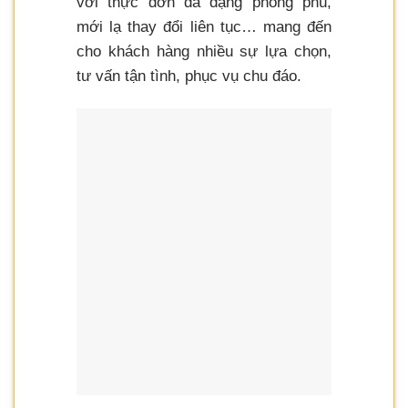
với thực đơn đa dạng phong phú,
mới lạ thay đổi liên tục… mang đến
cho khách hàng nhiều sự lựa chọn,
tư vấn tận tình, phục vụ chu đáo.