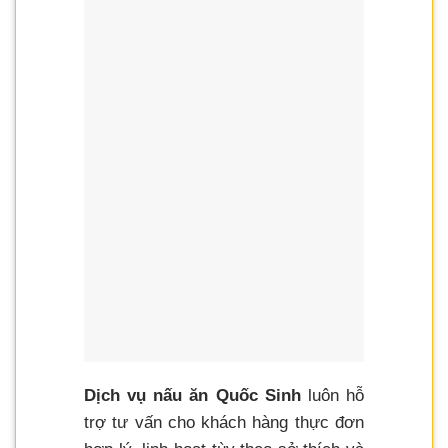
Dịch vụ nấu ăn Quốc Sinh
luôn hỗ
trợ tư vấn cho khách hàng thực đơn