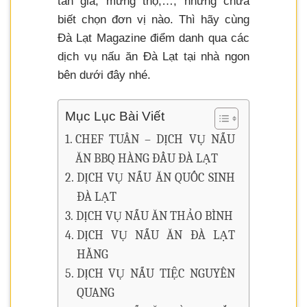
tân gia, mừng thọ,…, nhưng chưa
biết chọn đơn vị nào. Thì hãy cùng
Đà Lạt Magazine điểm danh qua các
dịch vụ nấu ăn Đà Lạt tại nhà ngon
bên dưới đây nhé.
Mục Lục Bài Viết
CHEF TUÂN – DỊCH VỤ NẤU
ĂN BBQ HÀNG ĐẦU ĐÀ LẠT
DỊCH VỤ NẤU ĂN QUỐC SINH
ĐÀ LẠT
DỊCH VỤ NẤU ĂN THẢO BÌNH
DỊCH VỤ NẤU ĂN ĐÀ LẠT
HẰNG
DỊCH VỤ NẤU TIỆC NGUYÊN
QUANG