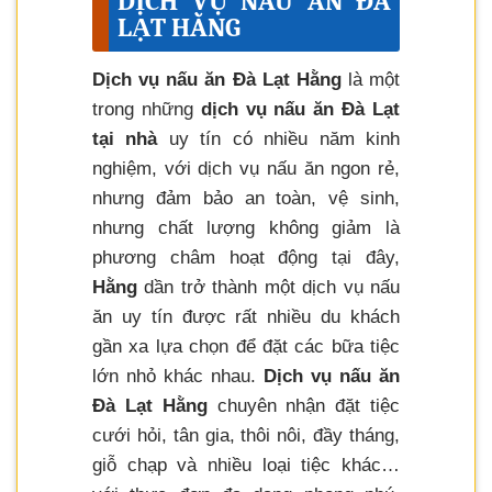
DỊCH VỤ NẤU ĂN ĐÀ
LẠT HẰNG
Dịch vụ nấu ăn Đà Lạt Hằng
là một
trong những
dịch vụ nấu ăn Đà Lạt
tại nhà
uy tín có nhiều năm kinh
nghiệm, với dịch vụ nấu ăn ngon rẻ,
nhưng đảm bảo an toàn, vệ sinh,
nhưng chất lượng không giảm là
phương châm hoạt động tại đây,
Hằng
dần trở thành một dịch vụ nấu
ăn uy tín được rất nhiều du khách
gần xa lựa chọn để đặt các bữa tiệc
lớn nhỏ khác nhau.
Dịch vụ nấu ăn
Đà Lạt Hằng
chuyên nhận đặt tiệc
cưới hỏi, tân gia, thôi nôi, đầy tháng,
giỗ chạp và nhiều loại tiệc khác…