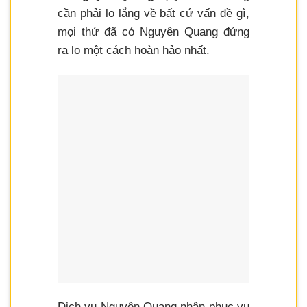
cần phải lo lắng về bất cứ vấn đề gì,
mọi thứ đã có Nguyên Quang đứng
ra lo một cách hoàn hảo nhất.
Dịch vụ Nguyên Quang nhận phục vụ