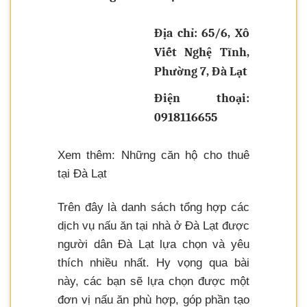
Địa chỉ: 65/6, Xô
Viết Nghệ Tĩnh,
Phường 7, Đà Lạt
Điện thoại:
0918116655
Xem thêm: Những căn hộ cho thuê
tại Đà Lạt
Trên đây là danh sách tổng hợp các
dịch vụ nấu ăn tại nhà ở Đà Lạt được
người dân Đà Lạt lựa chọn và yêu
thích nhiều nhất. Hy vọng qua bài
này, các bạn sẽ lựa chọn được một
đơn vị nấu ăn phù hợp, góp phần tạo