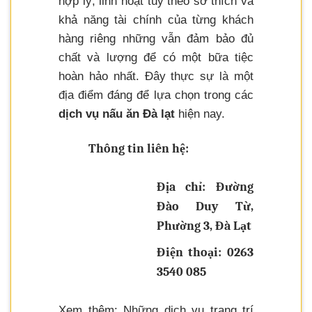
hợp lý, linh hoạt tùy theo sở thích và
khả năng tài chính của từng khách
hàng riêng những vẫn đảm bảo đủ
chất và lượng để có một bữa tiệc
hoàn hảo nhất. Đây thực sự là một
địa điểm đáng để lựa chọn trong các
dịch vụ nấu ăn Đà lạt
hiện nay.
Thông tin liên hệ:
Địa chỉ: Đường
Đào Duy Từ,
Phường 3, Đà Lạt
Điện thoại: 0263
3540 085
Xem thêm: Những dịch vụ trang trí