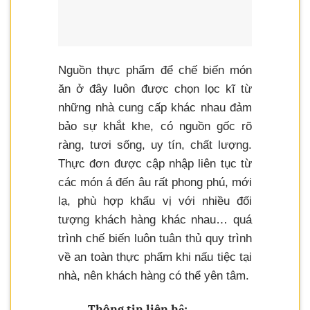
Nguồn thực phẩm để chế biến món
ăn ở đây luôn được chọn lọc kĩ từ
những nhà cung cấp khác nhau đảm
bảo sự khắt khe, có nguồn gốc rõ
ràng, tươi sống, uy tín, chất lượng.
Thực đơn được cập nhập liên tục từ
các món á đến âu rất phong phú, mới
lạ, phù hợp khẩu vị với nhiều đối
tượng khách hàng khác nhau… quá
trình chế biến luôn tuân thủ quy trình
về an toàn thực phẩm khi nấu tiệc tại
nhà, nên khách hàng có thể yên tâm.
Thông tin liên hệ: