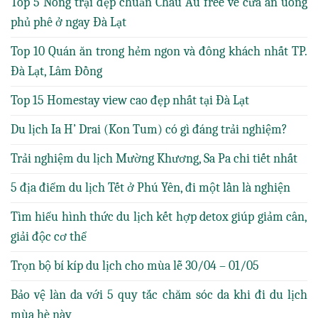
Top 5 Nông trại đẹp chuẩn Châu Âu free vé cửa ăn uống
phủ phê ở ngay Đà Lạt
Top 10 Quán ăn trong hẻm ngon và đông khách nhất TP.
Đà Lạt, Lâm Đồng
Top 15 Homestay view cao đẹp nhất tại Đà Lạt
Du lịch Ia H’ Drai (Kon Tum) có gì đáng trải nghiệm?
Trải nghiệm du lịch Mường Khương, Sa Pa chi tiết nhất
5 địa điểm du lịch Tết ở Phú Yên, đi một lần là nghiện
Tìm hiểu hình thức du lịch kết hợp detox giúp giảm cân,
giải độc cơ thể
Trọn bộ bí kíp du lịch cho mùa lễ 30/04 – 01/05
Bảo vệ làn da với 5 quy tắc chăm sóc da khi đi du lịch
mùa hè này