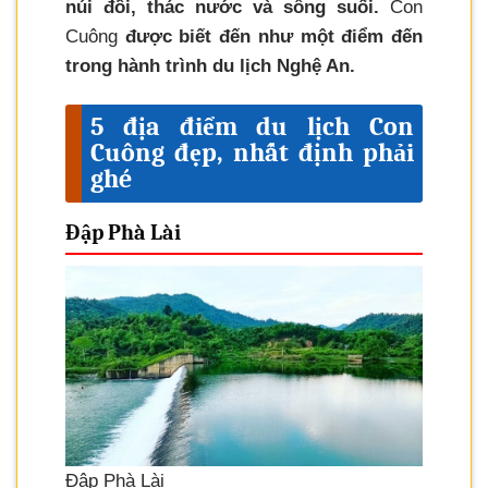
núi đồi, thác nước và sông suối.
Con
Cuông
được biết đến như một điểm đến
trong hành trình du lịch Nghệ An.
5 địa điểm du lịch Con
Cuông đẹp, nhất định phải
ghé
Đập Phà Lài
Đập Phà Lài