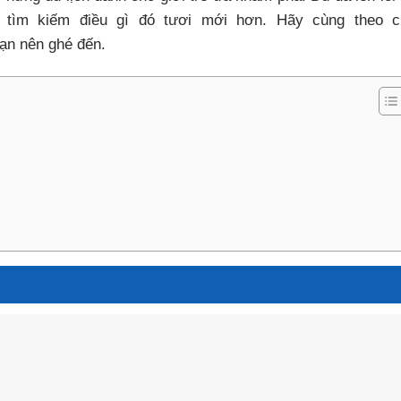
 tìm kiếm điều gì đó tươi mới hơn. Hãy cùng theo c
ạn nên ghé đến.