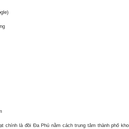
gle)
ồng
m
ạt chính là đồi Đa Phú nằm cách trung tâm thành phố kh