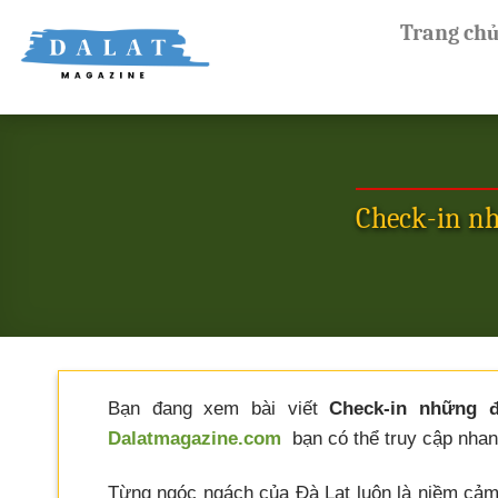
Skip
Trang ch
to
content
Check-in nh
Bạn đang xem bài viết
Check-in những đ
Dalatmagazine.com
bạn có thể truy cập nhanh
Từng ngóc ngách của Đà Lạt luôn là niềm cảm 