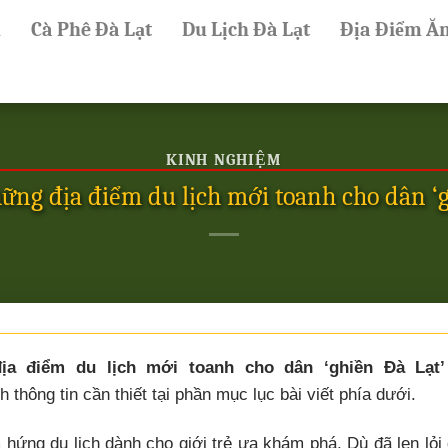
ủ
Cà Phê Đà Lạt
Du Lịch Đà Lạt
Địa Điểm Ă
KINH NGHIỆM
ững địa điểm du lịch mới toanh cho dân ‘g
ịa điểm du lịch mới toanh cho dân ‘ghiền Đà Lạt’
 thông tin cần thiết tại phần mục lục bài viết phía dưới.
hứng du lịch dành cho giới trẻ ưa khám phá. Dù đã len lỏi