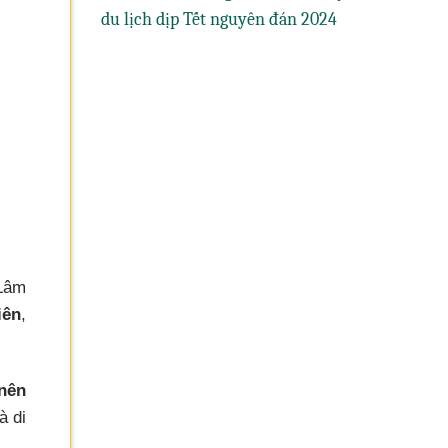
du lịch dịp Tết nguyên đán 2024
 Lâm
iên
,
nên
à di