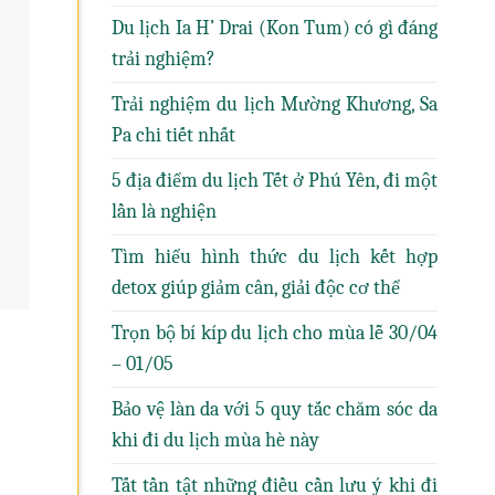
Du lịch Ia H’ Drai (Kon Tum) có gì đáng
trải nghiệm?
Trải nghiệm du lịch Mường Khương, Sa
Pa chi tiết nhất
5 địa điểm du lịch Tết ở Phú Yên, đi một
lần là nghiện
Tìm hiểu hình thức du lịch kết hợp
detox giúp giảm cân, giải độc cơ thể
Trọn bộ bí kíp du lịch cho mùa lễ 30/04
– 01/05
Bảo vệ làn da với 5 quy tắc chăm sóc da
khi đi du lịch mùa hè này
Tất tần tật những điều cần lưu ý khi đi