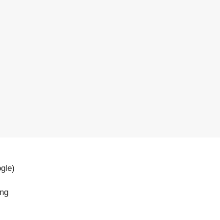
gle)
ồng