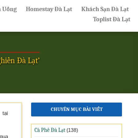
n Uống
Homestay Đà Lạt
Khách Sạn Đà Lạt
Toplist Đà Lạt
hiền Đà Lạt’
CHUYÊN MỤC BÀI VIẾT
tại
Cà Phê Đà Lạt
(138)
 qua