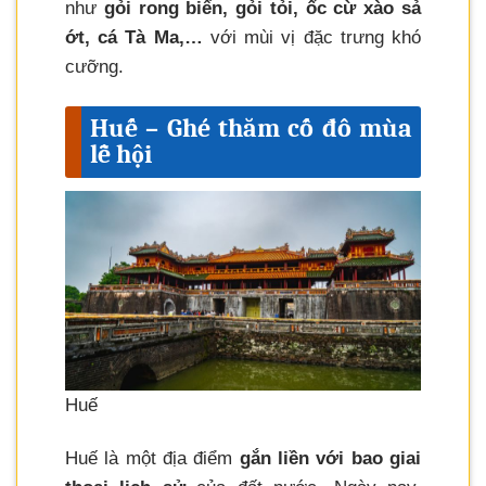
như
gỏi rong biển, gỏi tỏi, ốc cừ xào sả
ớt, cá Tà Ma,…
với mùi vị đặc trưng khó
cưỡng.
Huế – Ghé thăm cố đô mùa
lễ hội
Huế
Huế là một địa điểm
gắn liền với bao giai