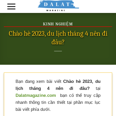
Skip
to
content
KINH NGHIỆM
Chào hè 2023, du lịch tháng 4 nên đi
đâu?
Bạn đang xem bài viết
Chào hè 2023, du
lịch tháng 4 nên đi đâu?
tại
Dalatmagazine.com
bạn có thể truy cập
nhanh thông tin cần thiết tại phần mục lục
bài viết phía dưới.