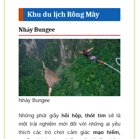
Khu du lịch Rồng Mây
Nhảy Bungee
Nhảy Bungee
Những phút giây
hồi hộp, thót tim
sẽ là
một trải nghiệm mới đối với những ai yêu
thích các trò chơi cảm giác
mạo hiểm,