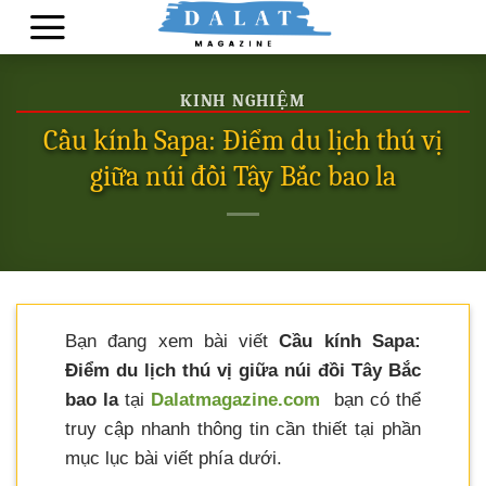
Skip
to
content
KINH NGHIỆM
Cầu kính Sapa: Điểm du lịch thú vị
giữa núi đồi Tây Bắc bao la
Bạn đang xem bài viết
Cầu kính Sapa:
Điểm du lịch thú vị giữa núi đồi Tây Bắc
bao la
tại
Dalatmagazine.com
bạn có thể
truy cập nhanh thông tin cần thiết tại phần
mục lục bài viết phía dưới.