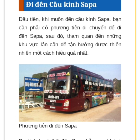
Đi đến Cầu kính Sapa
Đầu tiên, khi muốn đến cầu kính Sapa, bạn
cần phải có phương tiện di chuyển để đi
đến Sapa, sau đó, tham quan đến những
khu vực lân cận để tận hưởng được thiên
nhiên một cách hiệu quả nhất.
Phương tiện đi đến Sapa