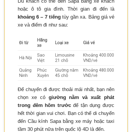
Du khách có thể đến Sapa bằng xe khách
hoặc ô tô gia đình. Thời gian đi đến là
khoảng 6 – 7 tiếng
tùy gần xa. Bảng giá vé
xe và điểm đi như sau:
Hãng
Đi từ
Loại xe
Giá vé
xe
Sao
Limousine
Khoảng 400.000
Hà Nội
Việt
21 chỗ
VND/vé
Quảng
Phúc
Giường nằm
Khoảng 480.000
Ninh
Xuyên
45 chỗ
VND/vé
Để chuyến đi được thoải mái nhất, bạn nên
chọn xe có
giường nằm và xuất phát
trong đêm hôm trước
để tận dụng được
hết thời gian vui chơi. Bạn có thể di chuyển
đến Cầu kính Sapa bằng xe máy hoặc taxi
tầm 30 phút nữa trên quốc lộ 4D là đến.