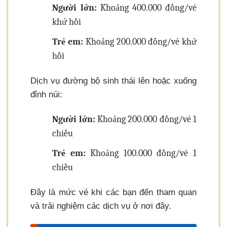
Người lớn:
Khoảng 400.000 đồng/vé
khứ hồi
Trẻ em:
Khoảng 200.000 đồng/vé khứ
hồi
Dịch vụ đường bộ sinh thái lên hoặc xuống
đỉnh núi:
Người lớn:
Khoảng 200.000 đồng/vé 1
chiều
Trẻ em:
Khoảng 100.000 đồng/vé 1
chiều
Đây là mức vé khi các bạn đến tham quan
và trải nghiệm các dịch vụ ở nơi đây.