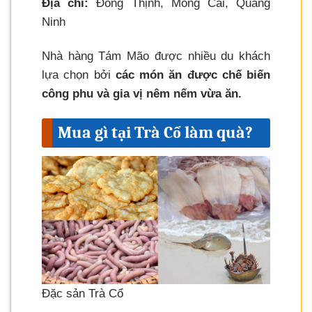
Địa chỉ:
Đông Thịnh, Móng Cái, Quảng
Ninh
Nhà hàng Tám Mão được nhiều du khách
lựa chọn bởi
các món ăn được chế biến
công phu và gia vị nêm nếm vừa ăn.
Mua gì tại Trà Cổ làm quà?
Đặc sản Trà Cổ