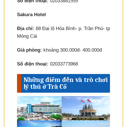
Số điện thoại:
02033881555
Sakura Hotel
Địa chỉ:
68 Đại lộ Hòa Bình- p. Trần Phú- tp
Móng Cái
Giá phòng:
khoảng 300.000đ- 400.000đ
Số điện thoại:
02033773968
Những điểm đến và trò chơi
lý thú ở Trà Cổ