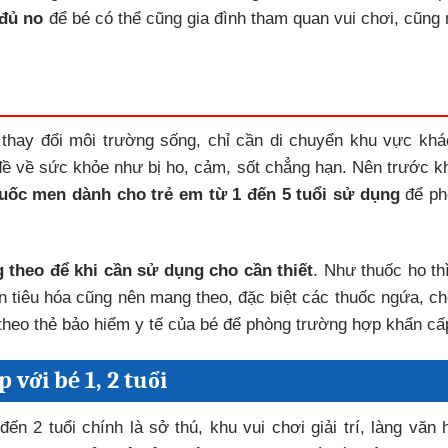
 đủ no
để bé có thể cũng gia đình tham quan vui chơi, cũng
 thay đổi môi trường sống, chỉ cần di chuyển khu vực khá
đề về sức khỏe như bị ho, cảm, sốt chẳng hạn. Nên trước kh
uốc men dành cho trẻ em từ 1 đến 5 tuổi sử dụng
để ph
 theo để khi cần sử dụng cho cần thiết
. Như thuốc ho th
n tiêu hóa cũng nên mang theo, đặc biệt các thuốc ngứa, c
theo thẻ bảo hiểm y tế của bé để phòng trường hợp khẩn cấ
với bé 1, 2 tuổi
n 2 tuổi chính là sở thú, khu vui chơi giải trí, làng văn 