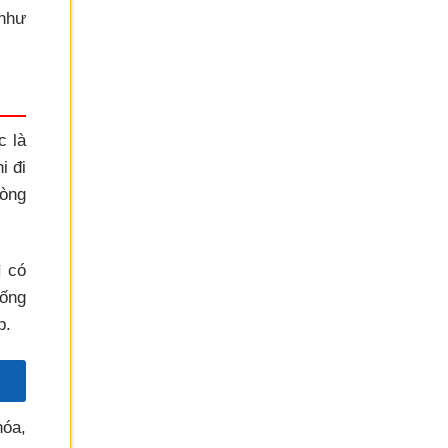
 như
c là
i đi
òng
ì có
hống
p.
hóa,