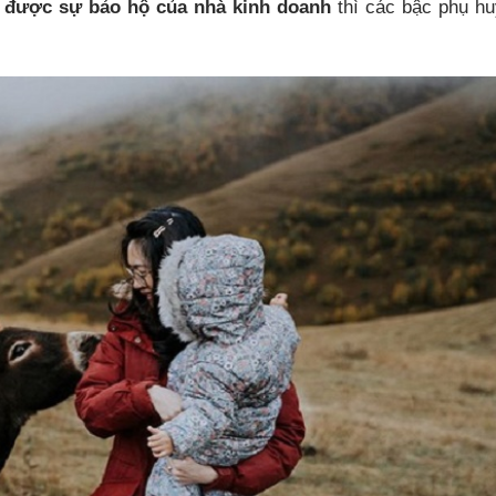
à được sự bảo hộ của nhà kinh doanh
thì các bậc phụ h