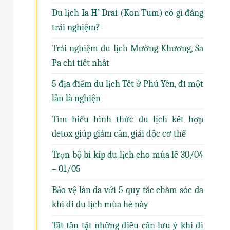
Du lịch Ia H’ Drai (Kon Tum) có gì đáng
trải nghiệm?
Trải nghiệm du lịch Mường Khương, Sa
Pa chi tiết nhất
5 địa điểm du lịch Tết ở Phú Yên, đi một
lần là nghiện
Tìm hiểu hình thức du lịch kết hợp
detox giúp giảm cân, giải độc cơ thể
Trọn bộ bí kíp du lịch cho mùa lễ 30/04
– 01/05
Bảo vệ làn da với 5 quy tắc chăm sóc da
khi đi du lịch mùa hè này
Tất tần tật những điều cần lưu ý khi đi