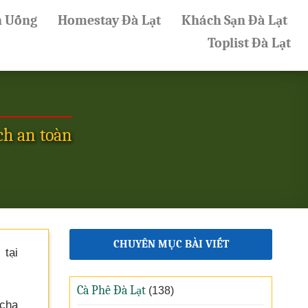
n Uống
Homestay Đà Lạt
Khách Sạn Đà Lạt
Toplist Đà Lạt
ch an toàn
CHUYÊN MỤC BÀI VIẾT
tại
Cà Phê Đà Lạt
(138)
 cha