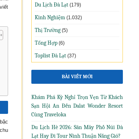
Du Lịch Đà Lạt
(179)
viết
Kinh Nghiệm
(1.032)
Thị Trường
(5)
Tổng Hợp
(6)
Toplist Đà Lạt
(37)
BÀI VIẾT MỚI
Khám Phá Kỳ Nghỉ Trọn Vẹn Từ Khách
Sạn Hội An Đến Dalat Wonder Resort
Cùng Traveloka
 bậc
Du Lịch Hè 2026: Săn Mây Phố Núi Đà
 chu
Lạt Hay Đi Tour Ninh Thuận Nắng Gió?