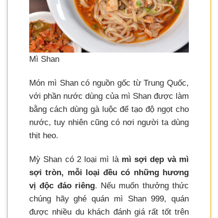
Mì Shan
Món mì Shan có nguồn gốc từ Trung Quốc,
với phần nước dùng của mì Shan được làm
bằng cách dùng gà luộc để tạo độ ngọt cho
nước, tuy nhiên cũng có nơi người ta dùng
thịt heo.
Mỳ Shan có 2 loại mì là
mì sợi dẹp và mì
sợi tròn, mỗi loại đều có những hương
vị độc đáo riêng
. Nếu muốn thưởng thức
chúng hãy ghé quán mì Shan 999, quán
được nhiều du khách đánh giá rất tốt trên