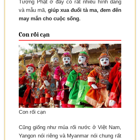
Tượng Phật ở đây có rất nhiều hình dáng
và mẫu mã,
giúp xua đuổi tà ma, đem đến
may mắn cho cuộc sống.
Con rối cạn
Con rối cạn
Cũng giống như múa rối nước ở Việt Nam,
Yangon nói riêng và Myanmar nói chung rất