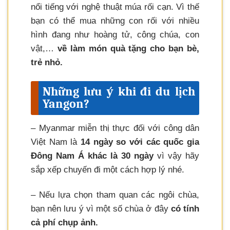
nổi tiếng với nghệ thuật múa rối cạn. Vì thế
bạn có thể mua những con rối với nhiều
hình đang như hoàng tử, công chúa, con
vật,…
về làm món quà tặng cho bạn bè,
trẻ nhỏ.
Những lưu ý khi đi du lịch
Yangon?
– Myanmar miễn thị thực đối với công dân
Việt Nam là
14 ngày so với các quốc gia
Đông Nam Á khác là 30 ngày
vì vậy hãy
sắp xếp chuyến đi một cách hợp lý nhé.
– Nếu lựa chọn tham quan các ngôi chùa,
bạn nên lưu ý vì một số chùa ở đây
có tính
cả phí chụp ảnh.