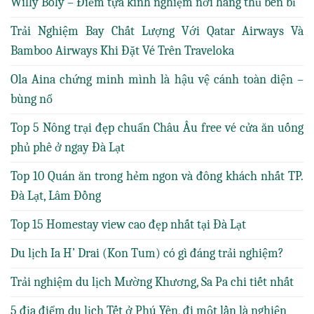
Willy Boly – Điểm tựa kinh nghiệm nơi hàng thủ bền bỉ
Trải Nghiệm Bay Chất Lượng Với Qatar Airways Và
Bamboo Airways Khi Đặt Vé Trên Traveloka
Ola Aina chứng minh mình là hậu vệ cánh toàn diện –
bùng nổ
Top 5 Nông trại đẹp chuẩn Châu Âu free vé cửa ăn uống
phủ phê ở ngay Đà Lạt
Top 10 Quán ăn trong hẻm ngon và đông khách nhất TP.
Đà Lạt, Lâm Đồng
Top 15 Homestay view cao đẹp nhất tại Đà Lạt
Du lịch Ia H’ Drai (Kon Tum) có gì đáng trải nghiệm?
Trải nghiệm du lịch Mường Khương, Sa Pa chi tiết nhất
5 địa điểm du lịch Tết ở Phú Yên, đi một lần là nghiện