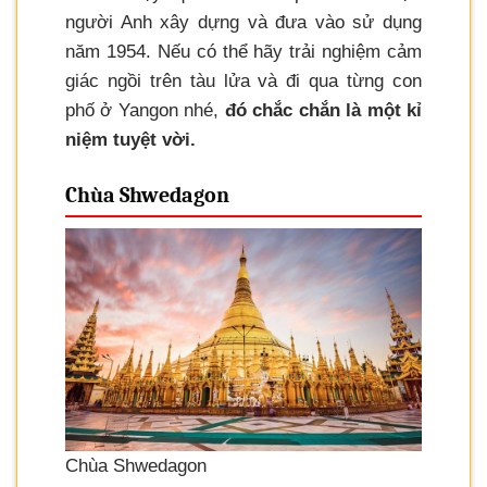
người Anh xây dựng và đưa vào sử dụng
năm 1954. Nếu có thể hãy trải nghiệm cảm
giác ngồi trên tàu lửa và đi qua từng con
phố ở Yangon nhé,
đó chắc chắn là một kỉ
niệm tuyệt vời.
Chùa Shwedagon
Chùa Shwedagon