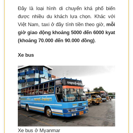
Đây là loại hình di chuyển khá phổ biến
được nhiều du khách lựa chọn. Khác với
Việt Nam, taxi ở đây tính tiền theo giờ,
mỗi
giờ giao động khoảng 5000 đến 6000 kyat
(khoảng 70.000 đến 90.000 đồng)
.
Xe bus
Xe bus ở Myanmar