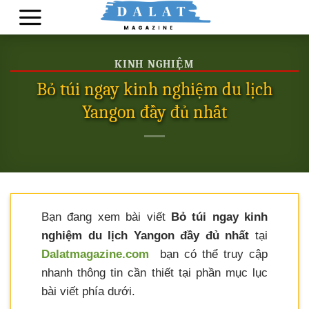
Skip
to
content
KINH NGHIỆM
Bỏ túi ngay kinh nghiệm du lịch
Yangon đầy đủ nhất
Bạn đang xem bài viết
Bỏ túi ngay kinh
nghiệm du lịch Yangon đầy đủ nhất
tại
Dalatmagazine.com
bạn có thể truy cập
nhanh thông tin cần thiết tại phần mục lục
bài viết phía dưới.