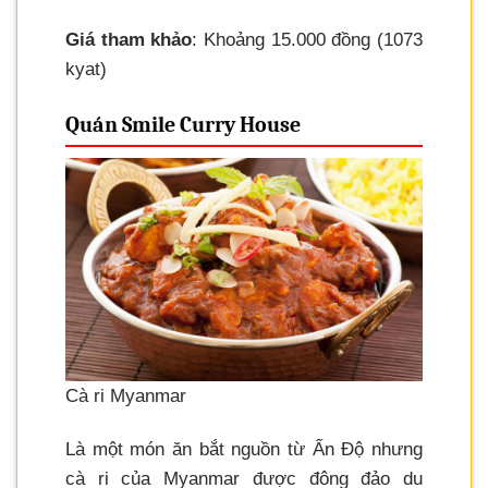
Giá tham khảo
: Khoảng 15.000 đồng (1073
kyat)
Quán Smile Curry House
Cà ri Myanmar
Là một món ăn bắt nguồn từ Ấn Độ nhưng
cà ri của Myanmar được đông đảo du