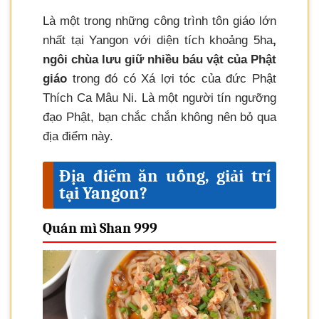
Là một trong những công trình tôn giáo lớn
nhất tại Yangon với diện tích khoảng 5ha
,
ngôi chùa lưu giữ nhiều báu vật của Phật
giáo
trong đó có Xá lợi tóc của đức Phật
Thích Ca Mâu Ni. Là một người tín ngưỡng
đạo Phật, bạn chắc chắn không nên bỏ qua
địa điểm này.
Địa điểm ăn uống, giải trí
tại Yangon?
Quán mì Shan 999