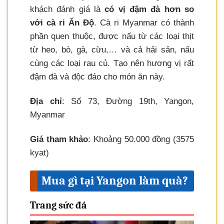
khách đánh giá là
có vị đậm đà hơn so
với cà ri Ấn Độ
. Cà ri Myanmar có thành
phần quen thuộc, được nấu từ các loại thịt
từ heo, bò, gà, cừu,… và cả hải sản, nấu
cùng các loại rau củ. Tạo nên hương vị rất
đậm đà và độc đáo cho món ăn này.
Địa chỉ
: Số 73, Đường 19th, Yangon,
Myanmar
Giá tham khảo
: Khoảng 50.000 đồng (3575
kyat)
Mua gì tại Yangon làm quà?
Trang sức đá