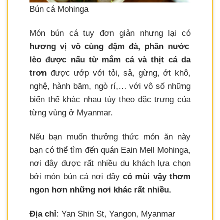
Bún cá Mohinga
Món bún cá tuy đơn giản nhưng lại có
hương vị vô cùng đậm đà, phần nước
lèo được nấu từ mắm cá và thịt cá da
trơn
được ướp với tỏi, sả, gừng, ớt khô,
nghệ, hành băm, ngò rí,… với vô số những
biến thể khác nhau tùy theo đặc trưng của
từng vùng ở Myanmar.
Nếu bạn muốn thưởng thức món ăn này
bạn có thể tìm đến quán Eain Mell Mohinga,
nơi đây được rất nhiều du khách lựa chọn
bởi món bún cá nơi đây
có mùi vậy thơm
ngon hơn những nơi khác rất nhiều.
Địa chỉ
: Yan Shin St, Yangon, Myanmar