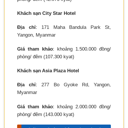
Khách sạn City Star Hotel
Địa chỉ
: 171 Maha Bandula Park St,
Yangon, Myanmar
Giá tham khảo
: khoảng 1.500.000 đồng/
phòng/ đêm (107.300 kyat)
Khách sạn Asia Plaza Hotel
Địa chỉ
: 277 Bo Gyoke Rd, Yangon,
Myanmar
Giá tham khảo
: khoảng 2.000.000 đồng/
phòng/ đêm (143.000 kyat)