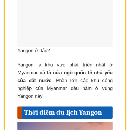
Yangon ở đâu?
Yangon là khu vực phát triển nhất ở
Myanmar và
là cửa ngõ quốc tế chủ yếu
của đất nước
. Phần lớn các khu công
nghiệp của Myanmar đều nằm ở vùng
Yangon này.
Thời điểm du lịch Yangon