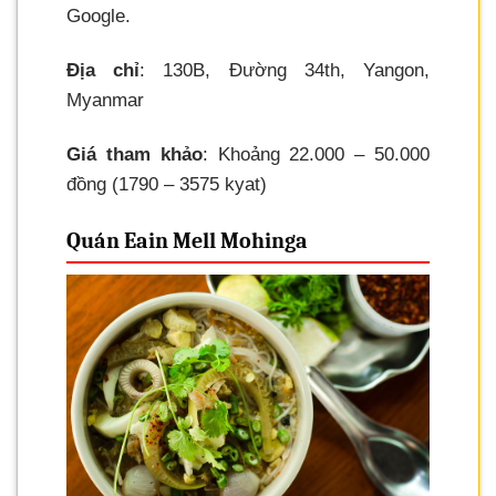
Google.
Địa chỉ
: 130B, Đường 34th, Yangon,
Myanmar
Giá tham khảo
: Khoảng 22.000 – 50.000
đồng (1790 – 3575 kyat)
Quán Eain Mell Mohinga