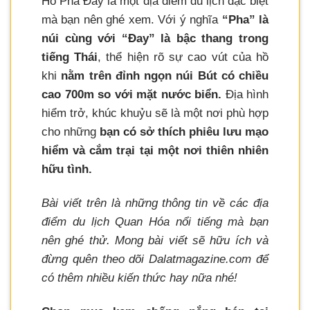
Hồ Pha Đay là một địa điểm du lịch đặc biệt
mà bạn nên ghé xem. Với ý nghĩa
“Pha” là
núi cùng với “Đay” là bậc thang trong
tiếng Thái
, thể hiện rõ sự cao vút của hồ
khi
nằm trên đỉnh ngọn núi Bút có chiều
cao 700m so với mặt nước biển.
Địa hình
hiểm trở, khúc khuỷu sẽ là một nơi phù hợp
cho những
bạn có sở thích phiêu lưu mạo
hiểm và cắm trại tại một nơi thiên nhiên
hữu tình.
Bài viết trên là những thông tin về các địa
điểm du lịch Quan Hóa nổi tiếng mà bạn
nên ghé thử. Mong bài viết sẽ hữu ích và
đừng quên theo dõi Dalatmagazine.com để
có thêm nhiều kiến thức hay nữa nhé!